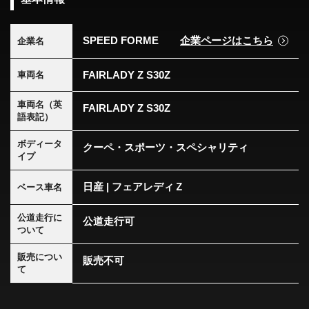
SPEED FORME
企業ページはこちら
企業名
FAIRLADY Z S30Z
車両名
車両名（英
FAIRLADY Z S30Z
語表記）
ボディータ
クーペ・スポーツ・スペシャリティ
イプ
日産 | フェアレディＺ
ベース車名
公道走行に
公道走行可
ついて
販売につい
販売不可
て