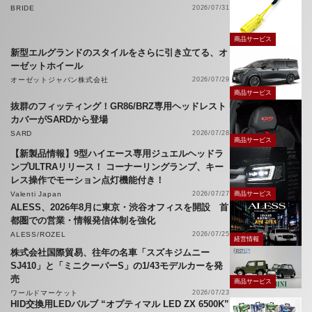
BRIDE
2026/07/31
商品サービス
新型エルグランドのスタイルをさらに引き立てる、オ
ーゼットホイール
オーゼットジャパン株式会社
2026/07/29
商品サービス
抜群のフィッティング！GR86/BRZ専用ヘッドレスト
カバーがSARDから登場
SARD
2026/07/28
商品サービス
【新製品情報】9型ハイエース専用ジュエルヘッドラ
ンプULTRAリリース！ コーナーリングランプ、キー
レス操作でモーション点灯機能付き！
Valenti Japan
2026/07/27
商品サービス
ALESS、2026年8月に東京・渋谷オフィスを開設 首
都圏での営業・情報発信体制を強化
ALESS/ROZEL
2026/07/25
経営情報
株式会社国際貿易、往年の名車「スズキジムニー
SJ410」と「ミニクーパーS」の1/43モデルカーを発
売
商品サービス
ワールドマーケット
2026/07/23
HID交換用LEDバルブ “オプティマル LED ZX 6500K”