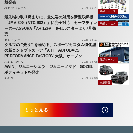
新発売
ベロフジャパン
2026/07/21
商品サービス
最先端の取り締まりに、最先端の対策を新型取締機
「JMA-600（NTG-962）」に完全対応！セーフティレ
商品サービス
ーダーASSURA「AR-126A」をセルスターより7月発
売
セルスター
2026/07/17
クルマの “走り” を極める、スポーツカスタム特化型
の新コンセプトストア「A PIT AUTOBACS
PERFORMANCE FACTORY 大阪」オープン
商品サービス
AUTOBACS
2026/07/08
AWIN、ジムニーシエラ ジムニーノマド GOZEL
ボディキットを発売
AWIN
2026/07/08
出展情報
もっと見る