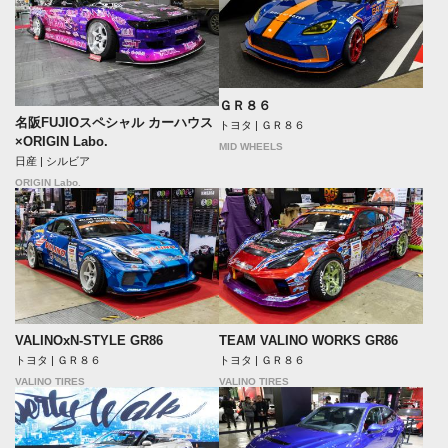
ＧＲ８６
名阪FUJIOスペシャル カーハウス
トヨタ | ＧＲ８６
×ORIGIN Labo.
MID WHEELS
日産 | シルビア
ORIGIN Labo.
VALINOxN-STYLE GR86
TEAM VALINO WORKS GR86
トヨタ | ＧＲ８６
トヨタ | ＧＲ８６
VALINO TIRES
VALINO TIRES