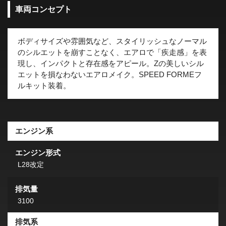
車両コンセプト
ボディサイズや雰囲気など、スタイリッシュなノーマル
のシルエットを崩すことなく、エアロで「疾走感」を表
現し、インパクトと存在感をアピール。Zの美しいシル
エットを損なわないエアロメイク。SPEED FORMEフ
ルキット装着。
エンジン系
エンジン形式
L28改定
排気量
3100
排気系