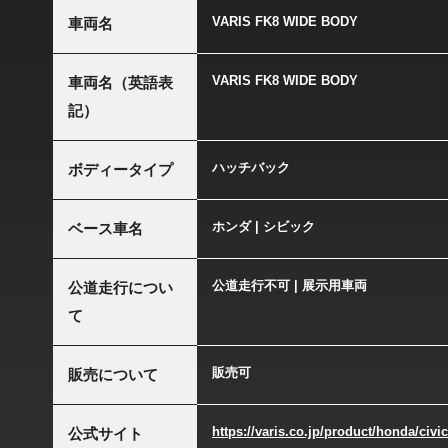
VARIS FK8 WIDE BODY
車両名
VARIS FK8 WIDE BODY
車両名（英語表
記）
ハッチバック
ボディータイプ
ホンダ | シビック
ベース車名
公道走行不可 | 展示用車両
公道走行につい
て
販売可
販売について
https://varis.co.jp/product/honda/civic
公式サイト