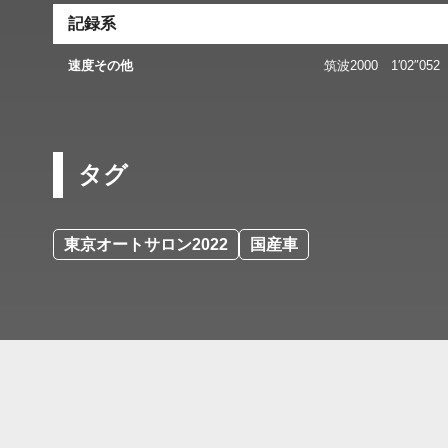
記録系
速度その他
筑波2000 1′02″052
タグ
東京オートサロン2022
国産車