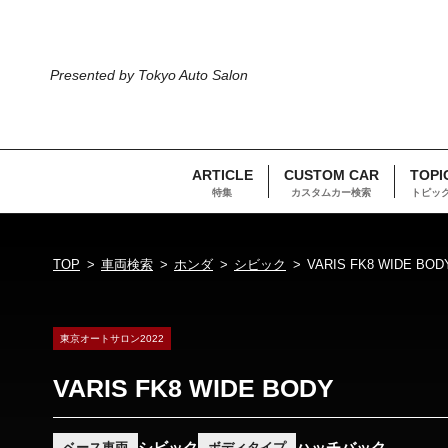
Presented by Tokyo Auto Salon
ARTICLE
CUSTOM CAR
TOPI
特集
カスタムカー検索
トピッ
TOP
車両検索
ホンダ
シビック
VARIS FK8 WIDE BOD
東京オートサロン2022
VARIS FK8 WIDE BODY
シビック
ハッチバック
ベース車両
ボディタイプ