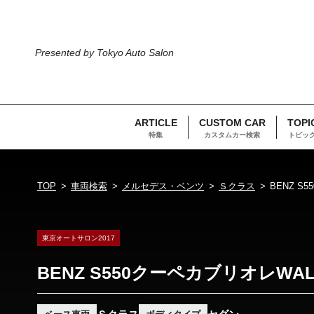
Presented by Tokyo Auto Salon
ARTICLE
CUSTOM CAR
TOPI
特集
カスタムカー検索
トピッ
TOP
車両検索
メルセデス・ベンツ
Ｓクラス
BENZ S
東京オートサロン2017
BENZ S550クーペカブリオレWA