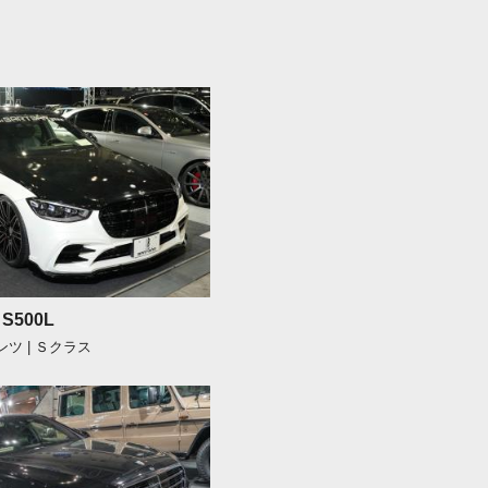
S500L
ツ | Ｓクラス