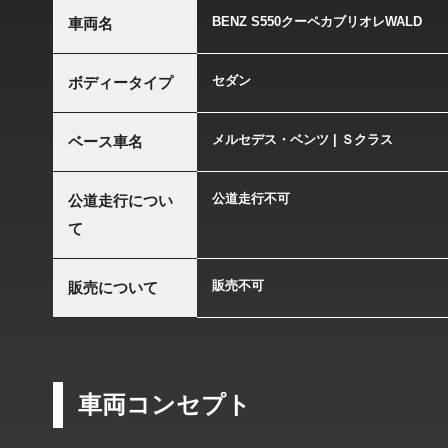
BENZ S550クーペカブリオレWALD
車両名
セダン
ボディータイプ
メルセデス・ベンツ | Ｓクラス
ベース車名
公道走行不可
公道走行につい
て
販売不可
販売について
車両コンセプト