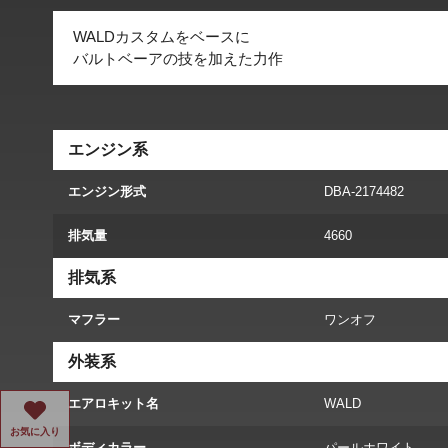
WALDカスタムをベースに
バルトベーアの技を加えた力作
エンジン系
エンジン形式
DBA-2174482
排気量
4660
排気系
マフラー
ワンオフ
外装系
エアロキット名
WALD
お気に入り
ボディカラー
パールホワイト