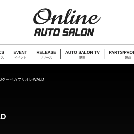
CS
EVENT
RELEASE
AUTO SALON TV
PARTS/PRO
クス
イベント
リリース
動画
製品
550クーペカブリオレWALD
LD