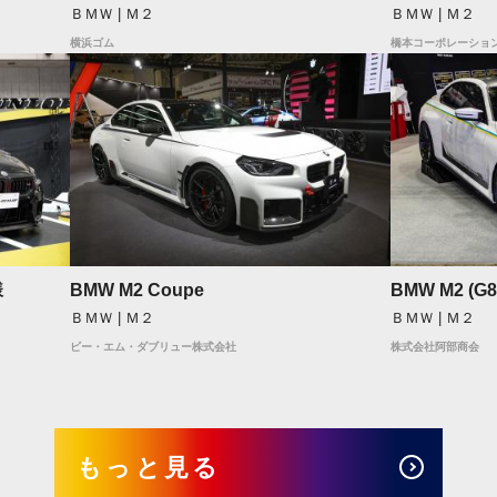
ＢＭＷ | Ｍ２
ＢＭＷ | Ｍ２
横浜ゴム
橋本コーポレーショ
様
BMW M2 Coupe
BMW M2 (G8
ＢＭＷ | Ｍ２
ＢＭＷ | Ｍ２
ビー・エム・ダブリュー株式会社
株式会社阿部商会
もっと見る