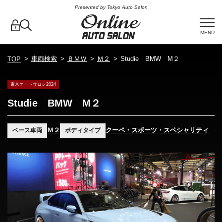
Presented by Tokyo Auto Salon
MENU
車両検索
ＢＭＷ
Ｍ２
Studie BMW M２
TOP
東京オートサロン2024
Studie BMW M２
Ｍ２
クーペ・スポーツ・スペシャリティ
ベース車両
ボディタイプ