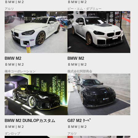
ＢＭＷ | Ｍ２
ＢＭＷ | Ｍ２
アルツ
ビー・エム・ダブリュー
BMW M2
BMW M2
ＢＭＷ | Ｍ２
ＢＭＷ | Ｍ２
橋本コーポレーション
株式会社阿部商会
BMW M2 DUNLOPカスタム
G87 M2 ｸｰﾍﾟ
ＢＭＷ | Ｍ２
ＢＭＷ | Ｍ２
ダンロップ
アルツ