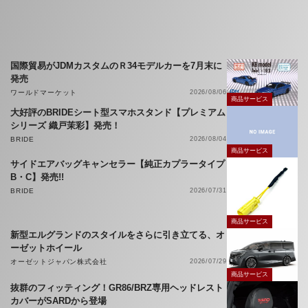
国際貿易がJDMカスタムのＲ34モデルカーを7月末に
発売
ワールドマーケット
2026/08/06
商品サービス
大好評のBRIDEシート型スマホスタンド【プレミアム
シリーズ 織戸茉彩】発売！
BRIDE
2026/08/04
商品サービス
サイドエアバッグキャンセラー【純正カプラータイプ
B・C】発売!!
BRIDE
2026/07/31
商品サービス
新型エルグランドのスタイルをさらに引き立てる、オ
ーゼットホイール
オーゼットジャパン株式会社
2026/07/29
商品サービス
抜群のフィッティング！GR86/BRZ専用ヘッドレスト
カバーがSARDから登場