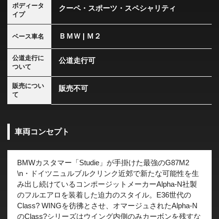
ボディータ
クーペ・スポーツ・スペシャリティ
イプ
ＢＭＷ | Ｍ２
ベース車名
公道走行に
公道走行可
ついて
販売につい
販売不可
て
車両コンセプト
BMWカスタマー「Studie」が手掛けた最強のG87M2
\n・ドイツニュルブルクリンク近郊で新たな可能性を生
み出し続けているコンポージットメーカーAlpha-N社製
のフルエアロを装着した迫力のスタイル。E36世代の
Class? WINGを彷彿とさせ、オマージュされたAlpha-N
のClass?シリーズはウイング内側のみカーボンを残すな