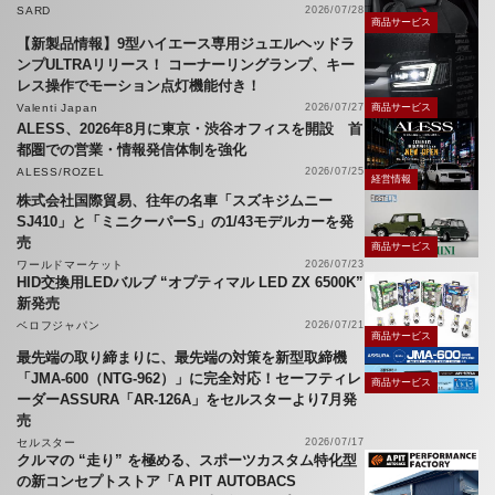
SARD
2026/07/28
商品サービス
【新製品情報】9型ハイエース専用ジュエルヘッドラ
ンプULTRAリリース！ コーナーリングランプ、キー
レス操作でモーション点灯機能付き！
Valenti Japan
2026/07/27
商品サービス
ALESS、2026年8月に東京・渋谷オフィスを開設 首
都圏での営業・情報発信体制を強化
ALESS/ROZEL
2026/07/25
経営情報
株式会社国際貿易、往年の名車「スズキジムニー
SJ410」と「ミニクーパーS」の1/43モデルカーを発
売
商品サービス
ワールドマーケット
2026/07/23
HID交換用LEDバルブ “オプティマル LED ZX 6500K”
新発売
ベロフジャパン
2026/07/21
商品サービス
最先端の取り締まりに、最先端の対策を新型取締機
「JMA-600（NTG-962）」に完全対応！セーフティレ
商品サービス
ーダーASSURA「AR-126A」をセルスターより7月発
売
セルスター
2026/07/17
クルマの “走り” を極める、スポーツカスタム特化型
の新コンセプトストア「A PIT AUTOBACS