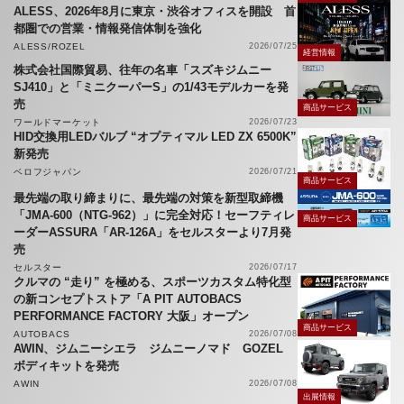
ALESS、2026年8月に東京・渋谷オフィスを開設 首
都圏での営業・情報発信体制を強化
ALESS/ROZEL
2026/07/25
経営情報
株式会社国際貿易、往年の名車「スズキジムニー
SJ410」と「ミニクーパーS」の1/43モデルカーを発
売
商品サービス
ワールドマーケット
2026/07/23
HID交換用LEDバルブ “オプティマル LED ZX 6500K”
新発売
ベロフジャパン
2026/07/21
商品サービス
最先端の取り締まりに、最先端の対策を新型取締機
「JMA-600（NTG-962）」に完全対応！セーフティレ
商品サービス
ーダーASSURA「AR-126A」をセルスターより7月発
売
セルスター
2026/07/17
クルマの “走り” を極める、スポーツカスタム特化型
の新コンセプトストア「A PIT AUTOBACS
PERFORMANCE FACTORY 大阪」オープン
商品サービス
AUTOBACS
2026/07/08
AWIN、ジムニーシエラ ジムニーノマド GOZEL
ボディキットを発売
AWIN
2026/07/08
出展情報