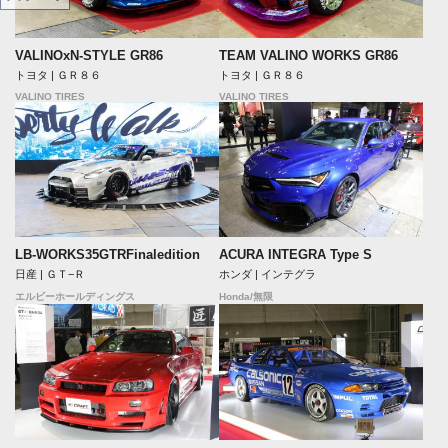
VALINOxN-STYLE GR86
TEAM VALINO WORKS GR86
トヨタ | ＧＲ８６
トヨタ | ＧＲ８６
VALINO TIRES
VALINO TIRES
LB-WORKS35GTRFinaledition
ACURA INTEGRA Type S
日産 | ＧＴ−Ｒ
ホンダ | インテグラ
エルビーホールディングス
Honda/無限