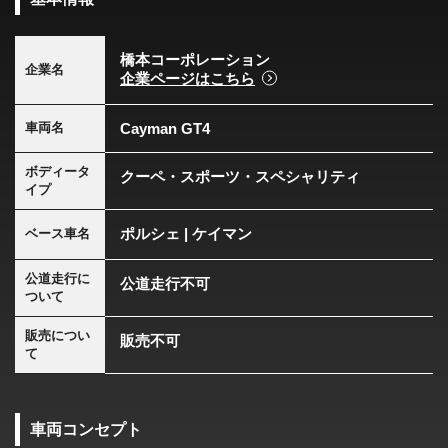
橋本コーポレーション
企業名
企業ページはこちら
Cayman GT4
車両名
ボディータ
クーペ・スポーツ・スペシャリティ
イプ
ポルシェ | ケイマン
ベース車名
公道走行に
公道走行不可
ついて
販売につい
販売不可
て
車両コンセプト