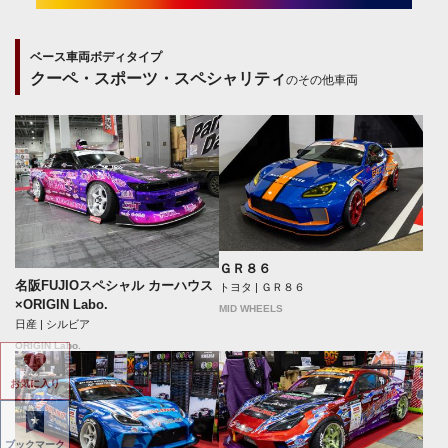
ベース車両ボディタイプ
クーペ・スポーツ・スペシャリティ
のその他車両
ＧＲ８６
名阪FUJIOスペシャル カーハウス
トヨタ | ＧＲ８６
×ORIGIN Labo.
MID WHEELS
日産 | シルビア
ORIGIN Labo.
お気に入り
ブックマーク