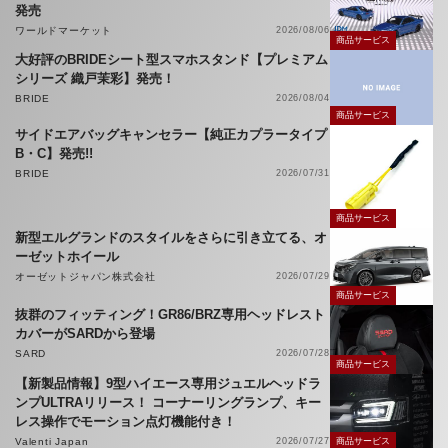
発売
ワールドマーケット
2026/08/06
商品サービス
大好評のBRIDEシート型スマホスタンド【プレミアム
シリーズ 織戸茉彩】発売！
BRIDE
2026/08/04
商品サービス
サイドエアバッグキャンセラー【純正カプラータイプ
B・C】発売!!
BRIDE
2026/07/31
商品サービス
新型エルグランドのスタイルをさらに引き立てる、オ
ーゼットホイール
オーゼットジャパン株式会社
2026/07/29
商品サービス
抜群のフィッティング！GR86/BRZ専用ヘッドレスト
カバーがSARDから登場
SARD
2026/07/28
商品サービス
【新製品情報】9型ハイエース専用ジュエルヘッドラ
ンプULTRAリリース！ コーナーリングランプ、キー
レス操作でモーション点灯機能付き！
Valenti Japan
2026/07/27
商品サービス