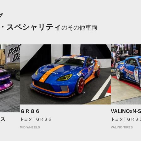
プ
・スペシャリティ
のその他車両
ＧＲ８６
VALINOxN-
ウス
トヨタ | ＧＲ８６
トヨタ | ＧＲ８
MID WHEELS
VALINO TIRES