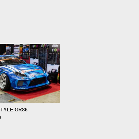
STYLE GR86
６