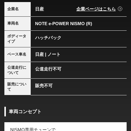
日産
企業ページはこちら
企業名
NOTE e-POWER NISMO (R)
車両名
ボディータ
ハッチバック
イプ
日産 | ノート
ベース車名
公道走行に
公道走行不可
ついて
販売につい
販売不可
て
車両コンセプト
NISMO専用チューンで