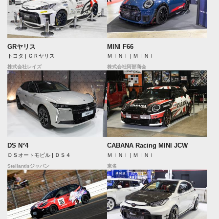
GRヤリス
MINI F66
トヨタ | ＧＲヤリス
ＭＩＮＩ | ＭＩＮＩ
株式会社レイズ
株式会社阿部商会
DS N°4
CABANA Racing MINI JCW
ＤＳオートモビル | ＤＳ４
ＭＩＮＩ | ＭＩＮＩ
Stellantisジャパン
東名