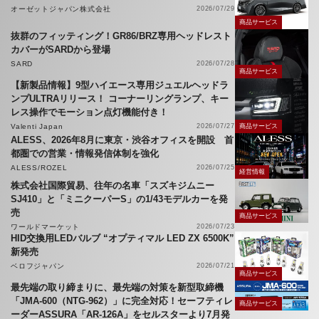
オーゼットジャパン株式会社
2026/07/29
商品サービス
抜群のフィッティング！GR86/BRZ専用ヘッドレスト
カバーがSARDから登場
SARD
2026/07/28
商品サービス
【新製品情報】9型ハイエース専用ジュエルヘッドラ
ンプULTRAリリース！ コーナーリングランプ、キー
レス操作でモーション点灯機能付き！
Valenti Japan
2026/07/27
商品サービス
ALESS、2026年8月に東京・渋谷オフィスを開設 首
都圏での営業・情報発信体制を強化
ALESS/ROZEL
2026/07/25
経営情報
株式会社国際貿易、往年の名車「スズキジムニー
SJ410」と「ミニクーパーS」の1/43モデルカーを発
売
商品サービス
ワールドマーケット
2026/07/23
HID交換用LEDバルブ “オプティマル LED ZX 6500K”
新発売
ベロフジャパン
2026/07/21
商品サービス
最先端の取り締まりに、最先端の対策を新型取締機
「JMA-600（NTG-962）」に完全対応！セーフティレ
商品サービス
ーダーASSURA「AR-126A」をセルスターより7月発