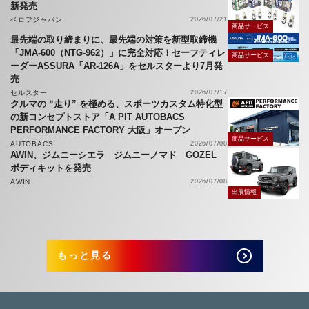
新発売
ベロフジャパン
2026/07/21
商品サービス
最先端の取り締まりに、最先端の対策を新型取締機
「JMA-600（NTG-962）」に完全対応！セーフティレ
商品サービス
ーダーASSURA「AR-126A」をセルスターより7月発
売
セルスター
2026/07/17
クルマの “走り” を極める、スポーツカスタム特化型
の新コンセプトストア「A PIT AUTOBACS
PERFORMANCE FACTORY 大阪」オープン
商品サービス
AUTOBACS
2026/07/08
AWIN、ジムニーシエラ ジムニーノマド GOZEL
ボディキットを発売
AWIN
2026/07/08
出展情報
もっと見る