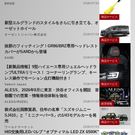
BRIDE
2026/07/31
商品サービス
新型エルグランドのスタイルをさらに引き立てる、オ
ーゼットホイール
オーゼットジャパン株式会社
2026/07/29
商品サービス
抜群のフィッティング！GR86/BRZ専用ヘッドレスト
カバーがSARDから登場
SARD
2026/07/28
商品サービス
【新製品情報】9型ハイエース専用ジュエルヘッドラ
ンプULTRAリリース！ コーナーリングランプ、キー
レス操作でモーション点灯機能付き！
Valenti Japan
2026/07/27
商品サービス
ALESS、2026年8月に東京・渋谷オフィスを開設 首
都圏での営業・情報発信体制を強化
ALESS/ROZEL
2026/07/25
経営情報
株式会社国際貿易、往年の名車「スズキジムニー
SJ410」と「ミニクーパーS」の1/43モデルカーを発
売
商品サービス
ワールドマーケット
2026/07/23
HID交換用LEDバルブ “オプティマル LED ZX 6500K”