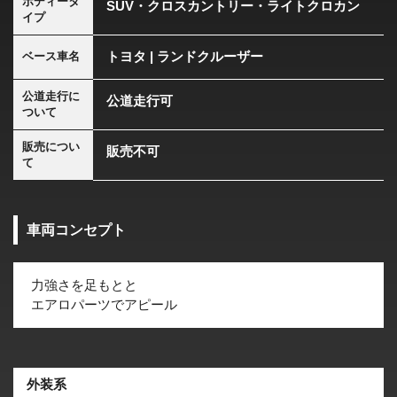
ボディータ
SUV・クロスカントリー・ライトクロカン
イプ
トヨタ | ランドクルーザー
ベース車名
公道走行に
公道走行可
ついて
販売につい
販売不可
て
車両コンセプト
力強さを足もとと
エアロパーツでアピール
外装系