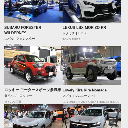
SUBARU FORESTER
LEXUS LBX MORIZO RR
WILDERNES
レクサス | ＬＢＸ
スバル | フォレスター
TOYO TIRES
TOYO TIRES
ロッキー モータースポーツ参戦車
Lovely Kira Kira Nomade
ダイハツ | ロッキー
スズキ | ジムニーノマド
BEYOND JAPAN / fusion FROM SPIEGEL
ダイハツ工業