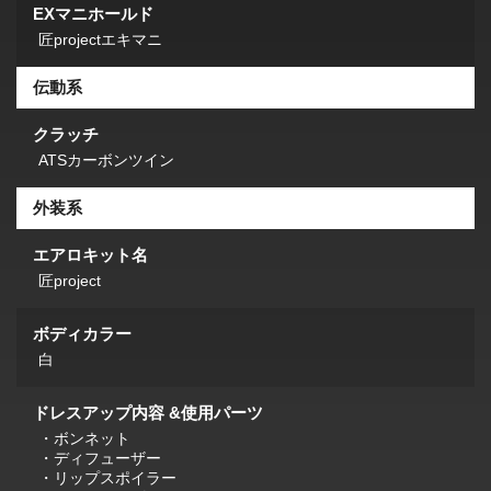
EXマニホールド
匠projectエキマニ
伝動系
クラッチ
ATSカーボンツイン
外装系
エアロキット名
匠project
ボディカラー
白
ドレスアップ内容 &使用パーツ
・ボンネット
・ディフューザー
・リップスポイラー