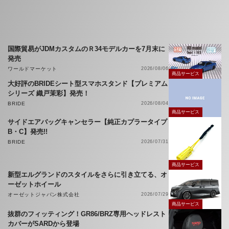
国際貿易がJDMカスタムのＲ34モデルカーを7月末に
発売
ワールドマーケット
2026/08/06
商品サービス
大好評のBRIDEシート型スマホスタンド【プレミアム
シリーズ 織戸茉彩】発売！
BRIDE
2026/08/04
商品サービス
サイドエアバッグキャンセラー【純正カプラータイプ
B・C】発売!!
BRIDE
2026/07/31
商品サービス
新型エルグランドのスタイルをさらに引き立てる、オ
ーゼットホイール
オーゼットジャパン株式会社
2026/07/29
商品サービス
抜群のフィッティング！GR86/BRZ専用ヘッドレスト
カバーがSARDから登場