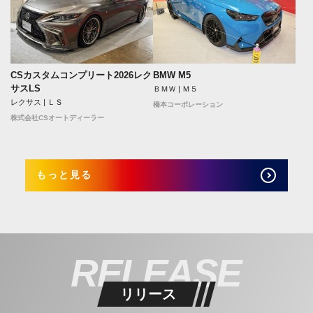
CSカスタムコンプリート2026レク
BMW M5
サスLS
ＢＭＷ | Ｍ５
レクサス | ＬＳ
橋本コーポレーション
株式会社CSオートディーラー
もっと見る
RELEASE
リリース