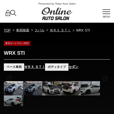
Presented by Tokyo Auto Salon
MENU
車両検索
スバル
ＷＲＸ ＳＴＩ
TOP
WRX STI
東京オートサロン2022
WRX STI
ＷＲＸ ＳＴＩ
セダン
ベース車両
ボディタイプ