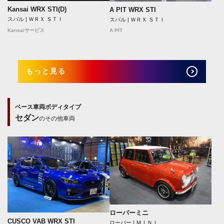
Kansai WRX STI(D)
A PIT WRX STI
スバル | ＷＲＸ ＳＴＩ
スバル | ＷＲＸ ＳＴＩ
Kansaiサービス
A PIT
もっと見る
ベース車両ボディタイプ
セダン
のその他車両
ローバーミニ
CUSCO VAB WRX STI
ローバー | ＭＩＮＩ