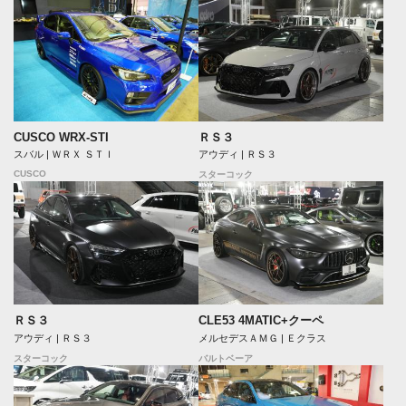
CUSCO WRX-STI
ＲＳ３
スバル | ＷＲＸ ＳＴＩ
アウディ | ＲＳ３
CUSCO
スターコック
ＲＳ３
CLE53 4MATIC+クーペ
アウディ | ＲＳ３
メルセデスＡＭＧ | Ｅクラス
スターコック
バルトベーア