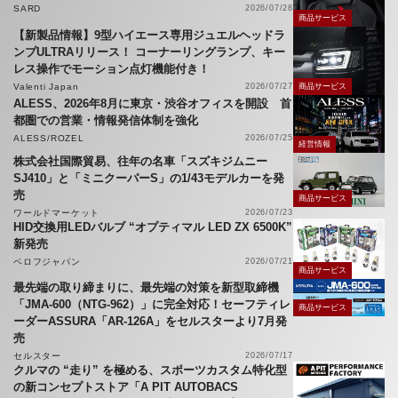
SARD
2026/07/28
商品サービス
【新製品情報】9型ハイエース専用ジュエルヘッドラ
ンプULTRAリリース！ コーナーリングランプ、キー
レス操作でモーション点灯機能付き！
Valenti Japan
2026/07/27
商品サービス
ALESS、2026年8月に東京・渋谷オフィスを開設 首
都圏での営業・情報発信体制を強化
ALESS/ROZEL
2026/07/25
経営情報
株式会社国際貿易、往年の名車「スズキジムニー
SJ410」と「ミニクーパーS」の1/43モデルカーを発
売
商品サービス
ワールドマーケット
2026/07/23
HID交換用LEDバルブ “オプティマル LED ZX 6500K”
新発売
ベロフジャパン
2026/07/21
商品サービス
最先端の取り締まりに、最先端の対策を新型取締機
「JMA-600（NTG-962）」に完全対応！セーフティレ
商品サービス
ーダーASSURA「AR-126A」をセルスターより7月発
売
セルスター
2026/07/17
クルマの “走り” を極める、スポーツカスタム特化型
の新コンセプトストア「A PIT AUTOBACS