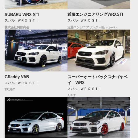
近藤エンジニアリングWRXSTI
SUBARU WRX STI
スバル | ＷＲＸ ＳＴＩ
スバル | ＷＲＸ ＳＴＩ
近藤エンジニアリング－匠project－
株式会社阿部商会
GReddy VAB
スーパーオートバックスナゴヤベ
イ WRX
スバル | ＷＲＸ ＳＴＩ
スバル | ＷＲＸ ＳＴＩ
TRUST
A PIT