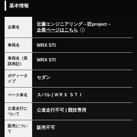
基本情報
近藤エンジニアリング－匠project－
企業名
企業ページはこちら
WRX STI
車両名
車両名（英
WRX STI
語表記）
ボディータ
セダン
イプ
スバル | ＷＲＸ ＳＴＩ
ベース車名
公道走行に
公道走行不可 | 競技専用
ついて
販売につい
販売不可
て