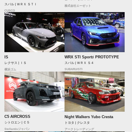
スバル | ＷＲＸ ＳＴＩ
株式会社エーゼット
CUSCO
IS
WRX STI Sport♯ PROTOTYPE
レクサス | ＩＳ
スバル | ＷＲＸ Ｓ４
SUBARU/STI
横浜ゴム
C5 AIRCROSS
Night Walkers Yubo Cresta
シトロエン | Ｃ５
トヨタ | クレスタ
Stellantisジャパン
アークトレーディング