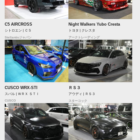
C5 AIRCROSS
Night Walkers Yubo Cresta
シトロエン | Ｃ５
トヨタ | クレスタ
Stellantisジャパン
アークトレーディング
CUSCO WRX-STI
ＲＳ３
スバル | ＷＲＸ ＳＴＩ
アウディ | ＲＳ３
CUSCO
スターコック