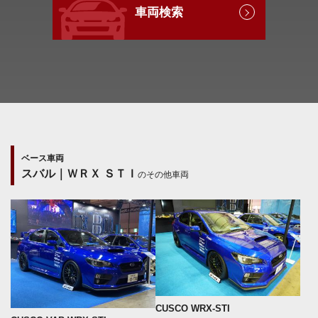
車両検索
ベース車両
スバル｜ＷＲＸ ＳＴＩ
のその他車両
CUSCO WRX-STI