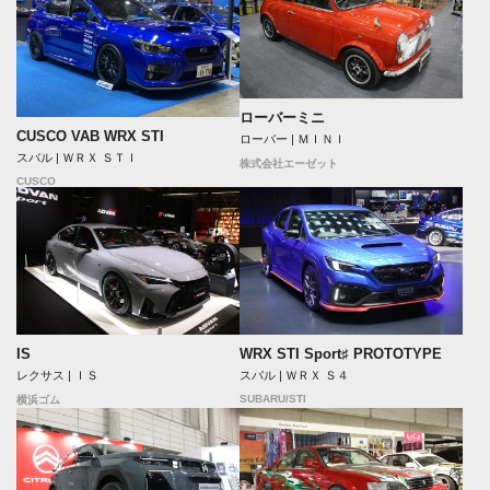
ローバーミニ
CUSCO VAB WRX STI
ローバー | ＭＩＮＩ
スバル | ＷＲＸ ＳＴＩ
株式会社エーゼット
CUSCO
IS
WRX STI Sport♯ PROTOTYPE
レクサス | ＩＳ
スバル | ＷＲＸ Ｓ４
SUBARU/STI
横浜ゴム