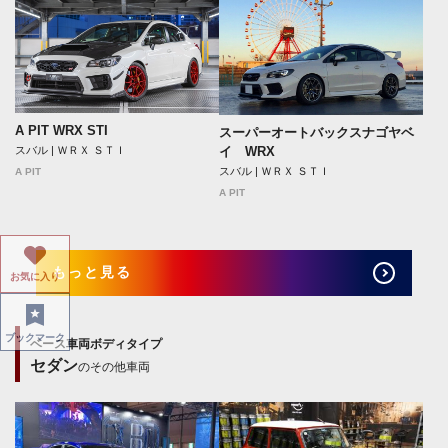
A PIT WRX STI
スーパーオートバックスナゴヤベ
スバル | ＷＲＸ ＳＴＩ
イ WRX
スバル | ＷＲＸ ＳＴＩ
A PIT
A PIT
もっと見る
お気に入り
ブックマーク
ベース車両ボディタイプ
セダン
のその他車両