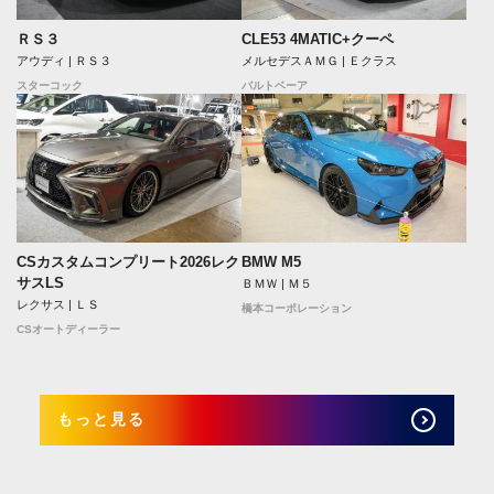
ＲＳ３
CLE53 4MATIC+クーペ
アウディ | ＲＳ３
メルセデスＡＭＧ | Ｅクラス
スターコック
バルトベーア
CSカスタムコンプリート2026レク
BMW M5
サスLS
ＢＭＷ | Ｍ５
レクサス | ＬＳ
橋本コーポレーション
CSオートディーラー
もっと見る