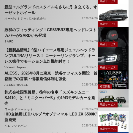
商品サービス
新型エルグランドのスタイルをさらに引き立てる、オ
ーゼットホイール
オーゼットジャパン株式会社
2026/07/29
商品サービス
抜群のフィッティング！GR86/BRZ専用ヘッドレスト
カバーがSARDから登場
SARD
2026/07/28
商品サービス
【新製品情報】9型ハイエース専用ジュエルヘッドラ
ンプULTRAリリース！ コーナーリングランプ、キー
レス操作でモーション点灯機能付き！
Valenti Japan
2026/07/27
商品サービス
ALESS、2026年8月に東京・渋谷オフィスを開設 首
都圏での営業・情報発信体制を強化
ALESS/ROZEL
2026/07/25
経営情報
株式会社国際貿易、往年の名車「スズキジムニー
SJ410」と「ミニクーパーS」の1/43モデルカーを発
売
商品サービス
ワールドマーケット
2026/07/23
HID交換用LEDバルブ “オプティマル LED ZX 6500K”
新発売
ベロフジャパン
2026/07/21
商品サービス