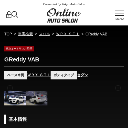
Presented by Tokyo Auto Salon
MENU
車両検索
スバル
ＷＲＸ ＳＴＩ
TOP
GReddy VAB
東京オートサロン2023
GReddy VAB
ＷＲＸ ＳＴＩ
セダン
ベース車両
ボディタイプ
基本情報