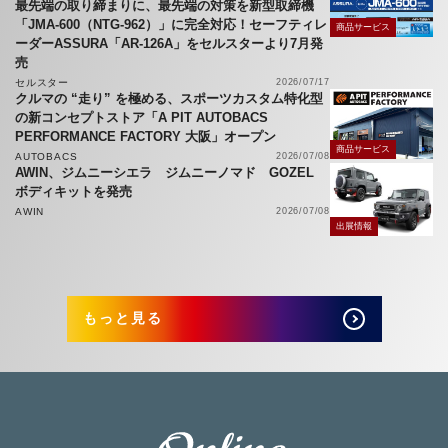
最先端の取り締まりに、最先端の対策を新型取締機
「JMA-600（NTG-962）」に完全対応！セーフティレ
商品サービス
ーダーASSURA「AR-126A」をセルスターより7月発
売
セルスター
2026/07/17
クルマの “走り” を極める、スポーツカスタム特化型
の新コンセプトストア「A PIT AUTOBACS
PERFORMANCE FACTORY 大阪」オープン
商品サービス
AUTOBACS
2026/07/08
AWIN、ジムニーシエラ ジムニーノマド GOZEL
ボディキットを発売
AWIN
2026/07/08
出展情報
もっと見る