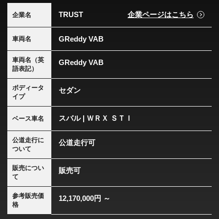
TRUST
企業ページはこちら
企業名
GReddy VAB
車両名
車両名（英
GReddy VAB
語表記）
ボディータ
セダン
イプ
スバル | ＷＲＸ ＳＴＩ
ベース車名
公道走行に
公道走行可
ついて
販売につい
販売可
て
参考販売価
12,170,000円 ～
格