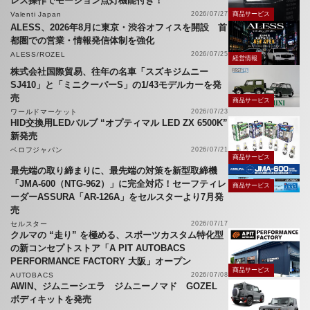
レス操作でモーション点灯機能付き！
Valenti Japan
2026/07/27
商品サービス
ALESS、2026年8月に東京・渋谷オフィスを開設 首
都圏での営業・情報発信体制を強化
ALESS/ROZEL
2026/07/25
経営情報
株式会社国際貿易、往年の名車「スズキジムニー
SJ410」と「ミニクーパーS」の1/43モデルカーを発
売
商品サービス
ワールドマーケット
2026/07/23
HID交換用LEDバルブ “オプティマル LED ZX 6500K”
新発売
ベロフジャパン
2026/07/21
商品サービス
最先端の取り締まりに、最先端の対策を新型取締機
「JMA-600（NTG-962）」に完全対応！セーフティレ
商品サービス
ーダーASSURA「AR-126A」をセルスターより7月発
売
セルスター
2026/07/17
クルマの “走り” を極める、スポーツカスタム特化型
の新コンセプトストア「A PIT AUTOBACS
PERFORMANCE FACTORY 大阪」オープン
商品サービス
AUTOBACS
2026/07/08
AWIN、ジムニーシエラ ジムニーノマド GOZEL
ボディキットを発売