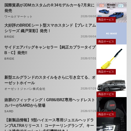
国際貿易がJDMカスタムのＲ34モデルカーを7月末に
発売
ワールドマーケット
2026/08/06
商品サービス
大好評のBRIDEシート型スマホスタンド【プレミアム
シリーズ 織戸茉彩】発売！
BRIDE
2026/08/04
商品サービス
サイドエアバッグキャンセラー【純正カプラータイプ
B・C】発売!!
BRIDE
2026/07/31
商品サービス
新型エルグランドのスタイルをさらに引き立てる、オ
ーゼットホイール
オーゼットジャパン株式会社
2026/07/29
商品サービス
抜群のフィッティング！GR86/BRZ専用ヘッドレスト
カバーがSARDから登場
SARD
2026/07/28
商品サービス
【新製品情報】9型ハイエース専用ジュエルヘッドラ
ンプULTRAリリース！ コーナーリングランプ、キー