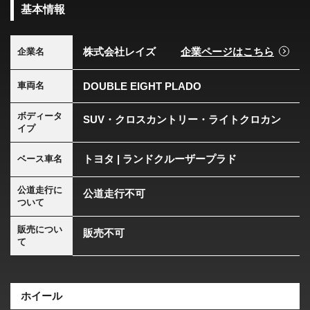
基本情報
株式会社レイズ
企業ページはこちら
企業名
DOUBLE EIGHT PLADO
車両名
ボディータ
SUV・クロスカントリー・ライトクロカン
イプ
トヨタ | ランドクルーザープラド
ベース車名
公道走行に
公道走行不可
ついて
販売につい
販売不可
て
ホイール