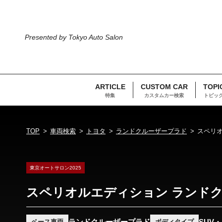
Presented by Tokyo Auto Salon
ARTICLE
CUSTOM CAR
TOPI
特集
カスタムカー検索
トピッ
TOP
車両検索
トヨタ
ランドクルーザープラド
スペリ
東京オートサロン2025
スペリオルエディション ランド
ランドクルーザープラド
SUV
ベース車両
ボディタイプ