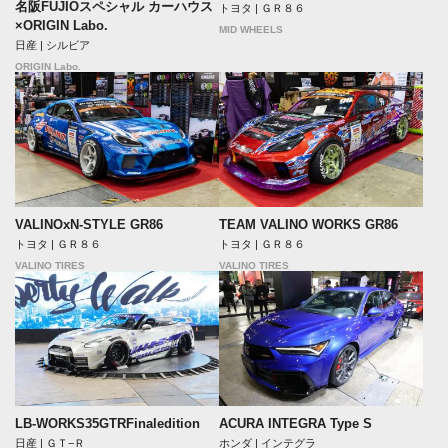
名阪FUJIOスペシャル カーハウス
トヨタ | ＧＲ８６
×ORIGIN Labo.
MID WHEELS
日産 | シルビア
ORIGIN Labo.
VALINOxN-STYLE GR86
TEAM VALINO WORKS GR86
トヨタ | ＧＲ８６
トヨタ | ＧＲ８６
VALINO TIRES
VALINO TIRES
LB-WORKS35GTRFinaledition
ACURA INTEGRA Type S
日産 | ＧＴ−Ｒ
ホンダ | インテグラ