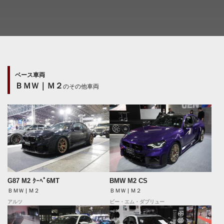
ベース車両
ＢＭＷ｜Ｍ２
のその他車両
G87 M2 ｸｰﾍﾟ6MT
BMW M2 CS
ＢＭＷ | Ｍ２
ＢＭＷ | Ｍ２
アルツ
ビー・エム・ダブリュー