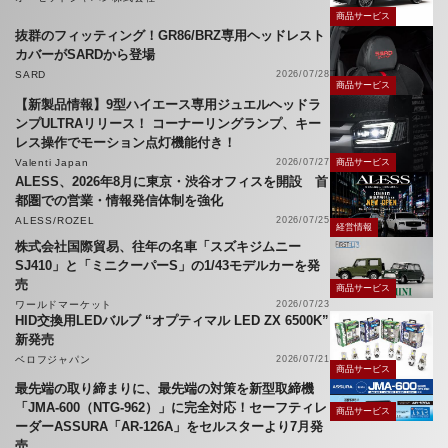
商品サービス
抜群のフィッティング！GR86/BRZ専用ヘッドレスト
カバーがSARDから登場
SARD
2026/07/28
商品サービス
【新製品情報】9型ハイエース専用ジュエルヘッドラ
ンプULTRAリリース！ コーナーリングランプ、キー
レス操作でモーション点灯機能付き！
Valenti Japan
2026/07/27
商品サービス
ALESS、2026年8月に東京・渋谷オフィスを開設 首
都圏での営業・情報発信体制を強化
ALESS/ROZEL
2026/07/25
経営情報
株式会社国際貿易、往年の名車「スズキジムニー
SJ410」と「ミニクーパーS」の1/43モデルカーを発
売
商品サービス
ワールドマーケット
2026/07/23
HID交換用LEDバルブ “オプティマル LED ZX 6500K”
新発売
ベロフジャパン
2026/07/21
商品サービス
最先端の取り締まりに、最先端の対策を新型取締機
「JMA-600（NTG-962）」に完全対応！セーフティレ
商品サービス
ーダーASSURA「AR-126A」をセルスターより7月発
売