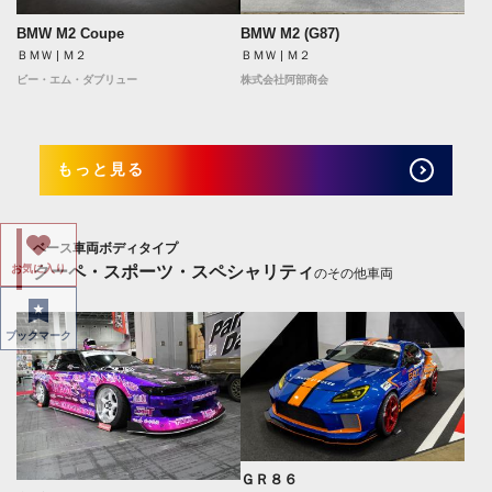
BMW M2 Coupe
BMW M2 (G87)
ＢＭＷ | Ｍ２
ＢＭＷ | Ｍ２
ビー・エム・ダブリュー
株式会社阿部商会
もっと見る
ベース車両ボディタイプ
お気に入り
クーペ・スポーツ・スペシャリティ
のその他車両
ブックマーク
ＧＲ８６