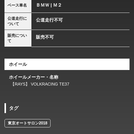
ＢＭＷ | Ｍ２
ベース車名
公道走行に
公道走行不可
ついて
販売につい
販売不可
て
ホイール
ホイールメーカー・名称
【RAYS】 VOLKRACING TE37
タグ
東京オートサロン2018