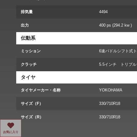
排気量
4494
出力
400 ps (294.2 kw )
伝動系
ミッション
6速パドルシフト式
クラッチ
5.5インチ トリプ
タイヤ
タイヤメーカー・名称
YOKOHAMA
サイズ（F）
330/710R18
サイズ（R）
330/710R18
お気に入り