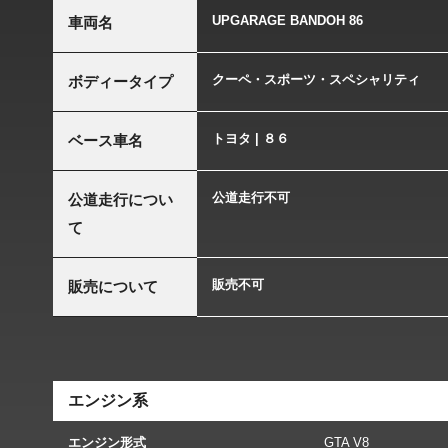
UPGARAGE BANDOH 86
車両名
クーペ・スポーツ・スペシャリティ
ボディータイプ
トヨタ | ８６
ベース車名
公道走行不可
公道走行につい
て
販売不可
販売について
エンジン系
エンジン形式
GTA V8