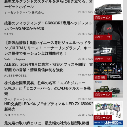
新型エルグランドのスタイルをさらに引き立てる、オ
ーゼットホイール
オーゼットジャパン株式会社
2026/07/29
商品サービス
抜群のフィッティング！GR86/BRZ専用ヘッドレスト
カバーがSARDから登場
SARD
2026/07/28
商品サービス
【新製品情報】9型ハイエース専用ジュエルヘッドラ
ンプULTRAリリース！ コーナーリングランプ、キー
レス操作でモーション点灯機能付き！
Valenti Japan
2026/07/27
商品サービス
ALESS、2026年8月に東京・渋谷オフィスを開設 首
都圏での営業・情報発信体制を強化
ALESS/ROZEL
2026/07/25
経営情報
株式会社国際貿易、往年の名車「スズキジムニー
SJ410」と「ミニクーパーS」の1/43モデルカーを発
売
商品サービス
ワールドマーケット
2026/07/23
HID交換用LEDバルブ “オプティマル LED ZX 6500K”
新発売
ベロフジャパン
2026/07/21
商品サービス
最先端の取り締まりに、最先端の対策を新型取締機