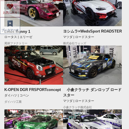
お気に入り
ブックマーク
ヨシムラ×WedsSport ROADSTER
Lotus Bunny 1
マツダ | ロードスター
ロータス | エリーゼ
株式会社ウェッズ
尾林ファクトリー
K-OPEN DGR FRSPORTconcept
小倉クラッチ ダンロップ ロード
スター
ダイハツ | コペン
マツダ | ロードスター
ダイハツ工業
小倉クラッチ株式会社