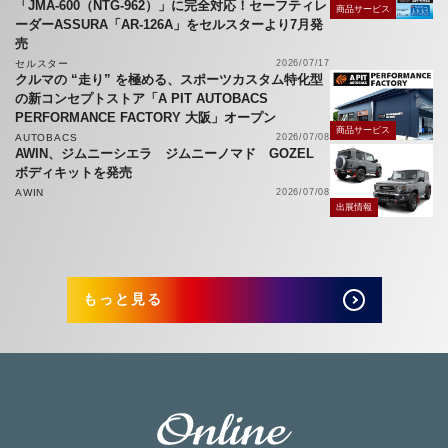
「JMA-600（NTG-962）」に完全対応！セーフティレ
商品サービス
ーダーASSURA「AR-126A」をセルスターより7月発
売
セルスター
2026/07/17
クルマの “走り” を極める、スポーツカスタム特化型
の新コンセプトストア「A PIT AUTOBACS
PERFORMANCE FACTORY 大阪」オープン
商品サービス
AUTOBACS
2026/07/08
AWIN、ジムニーシエラ ジムニーノマド GOZEL
ボディキットを発売
AWIN
2026/07/08
出展情報
もっと見る