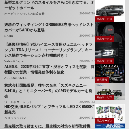
新型エルグランドのスタイルをさらに引き立てる、オ
ーゼットホイール
オーゼットジャパン株式会社
2026/07/29
商品サービス
抜群のフィッティング！GR86/BRZ専用ヘッドレスト
カバーがSARDから登場
SARD
2026/07/28
商品サービス
【新製品情報】9型ハイエース専用ジュエルヘッドラ
ンプULTRAリリース！ コーナーリングランプ、キー
レス操作でモーション点灯機能付き！
Valenti Japan
2026/07/27
商品サービス
ALESS、2026年8月に東京・渋谷オフィスを開設 首
都圏での営業・情報発信体制を強化
ALESS/ROZEL
2026/07/25
経営情報
株式会社国際貿易、往年の名車「スズキジムニー
SJ410」と「ミニクーパーS」の1/43モデルカーを発
売
商品サービス
ワールドマーケット
2026/07/23
HID交換用LEDバルブ “オプティマル LED ZX 6500K”
新発売
ベロフジャパン
2026/07/21
商品サービス
最先端の取り締まりに、最先端の対策を新型取締機