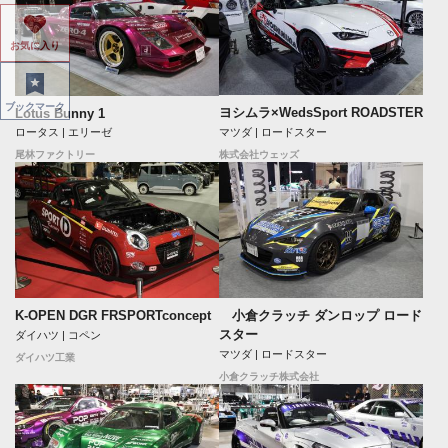
お気に入り
ブックマーク
ヨシムラ×WedsSport ROADSTER
Lotus Bunny 1
マツダ | ロードスター
ロータス | エリーゼ
株式会社ウェッズ
尾林ファクトリー
K-OPEN DGR FRSPORTconcept
小倉クラッチ ダンロップ ロード
スター
ダイハツ | コペン
マツダ | ロードスター
ダイハツ工業
小倉クラッチ株式会社