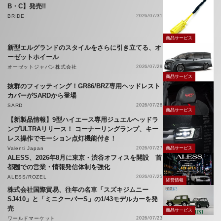
B・C】発売!!
BRIDE
2026/07/31
商品サービス
新型エルグランドのスタイルをさらに引き立てる、オ
ーゼットホイール
オーゼットジャパン株式会社
2026/07/29
商品サービス
抜群のフィッティング！GR86/BRZ専用ヘッドレスト
カバーがSARDから登場
SARD
2026/07/28
商品サービス
【新製品情報】9型ハイエース専用ジュエルヘッドラ
ンプULTRAリリース！ コーナーリングランプ、キー
レス操作でモーション点灯機能付き！
Valenti Japan
2026/07/27
商品サービス
ALESS、2026年8月に東京・渋谷オフィスを開設 首
都圏での営業・情報発信体制を強化
ALESS/ROZEL
2026/07/25
経営情報
株式会社国際貿易、往年の名車「スズキジムニー
SJ410」と「ミニクーパーS」の1/43モデルカーを発
売
商品サービス
ワールドマーケット
2026/07/23