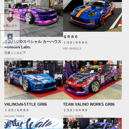
お気に入り
ＧＲ８６
名阪FUJIOスペシャル カーハウス
トヨタ | ＧＲ８６
ブックマーク
×ORIGIN Labo.
MID WHEELS
日産 | シルビア
ORIGIN Labo.
VALINOxN-STYLE GR86
TEAM VALINO WORKS GR86
トヨタ | ＧＲ８６
トヨタ | ＧＲ８６
VALINO TIRES
VALINO TIRES