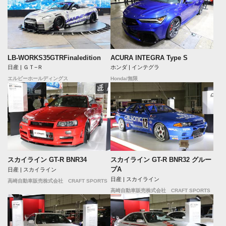
LB-WORKS35GTRFinaledition
ACURA INTEGRA Type S
日産 | ＧＴ−Ｒ
ホンダ | インテグラ
エルビーホールディングス
Honda/無限
スカイライン GT-R BNR34
スカイライン GT-R BNR32 グルー
プA
日産 | スカイライン
日産 | スカイライン
高崎自動車販売株式会社 CRAFT SPORTS
高崎自動車販売株式会社 CRAFT SPORTS