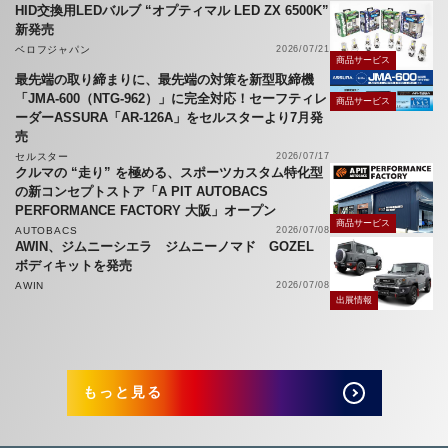
HID交換用LEDバルブ “オプティマル LED ZX 6500K”
新発売
ベロフジャパン
2026/07/21
商品サービス
最先端の取り締まりに、最先端の対策を新型取締機
「JMA-600（NTG-962）」に完全対応！セーフティレ
商品サービス
ーダーASSURA「AR-126A」をセルスターより7月発
売
セルスター
2026/07/17
クルマの “走り” を極める、スポーツカスタム特化型
の新コンセプトストア「A PIT AUTOBACS
PERFORMANCE FACTORY 大阪」オープン
商品サービス
AUTOBACS
2026/07/08
AWIN、ジムニーシエラ ジムニーノマド GOZEL
ボディキットを発売
AWIN
2026/07/08
出展情報
もっと見る