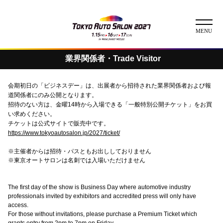
業界関係者・Trade Visitor
ニュース
会期初日の「ビジネスデー」は、出展者から招待された業界関係者および報
ABOUT
道関係者にのみ公開となります。
招待のない方は、金曜14時から入場できる「一般特別公開チケット」をお買
い求めください。
チケット
チケットは公式サイトで販売中です。
https://www.tokyoautosalon.jp/2027/ticket/
イベント
※主催者からは招待・パスともお出ししておりません
※東京オートサロンは名刺では入場いただけません
コンテスト
The first day of the show is Business Day where automotive industry
出展者
professionals invited by exhibitors and accredited press will only have
出展者一覧
展示車両一覧
access.
For those without invitations, please purchase a Premium Ticket which
イメージガール