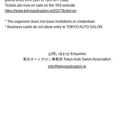
grants entry from 2pm to 7pm on Friday.
Tickets are now on sale on the TAS website.
https://www.tokyoautosalon.jp/2027/ticket-en
グッズ
* The organizer does not issue invitations or credentials.
* Business cards do not allow entry to TOKYO AUTO SALON.
開催概要
会場アクセス
メディア・Media
お問い合わせ Enquiries
出展者・Exhibitor
業界関係者・Trade Visitor
東京オートサロン事務局 Tokyo Auto Salon Association
info@tokyoautosalon.jp