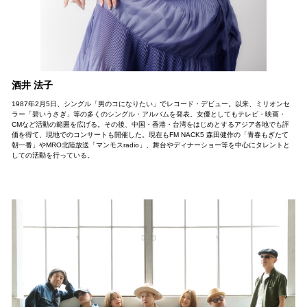
酒井 法子
1987年2月5日、シングル「男のコになりたい」でレコード・デビュー。以来、ミリオンセ
ラー「碧いうさぎ」等の多くのシングル・アルバムを発表。女優としてもテレビ・映画・
CMなど活動の範囲を広げる。その後、中国・香港・台湾をはじめとするアジア各地でも評
価を得て、現地でのコンサートも開催した。現在もFM NACK5 森田健作の「青春もぎたて
朝一番」やMRO北陸放送「マンモスradio」、舞台やディナーショー等を中心にタレントと
しての活動を行っている。