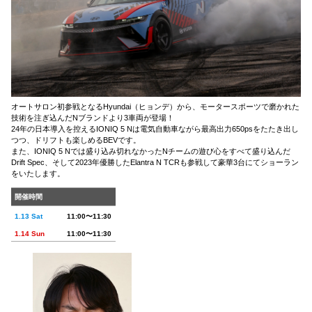
オートサロン初参戦となるHyundai（ヒョンデ）から、モータースポーツで磨かれた
技術を注ぎ込んだNブランドより3車両が登場！
24年の日本導入を控えるIONIQ 5 Nは電気自動車ながら最高出力650psをたたき出し
つつ、ドリフトも楽しめるBEVです。
また、IONIQ 5 Nでは盛り込み切れなかったNチームの遊び心をすべて盛り込んだ
Drift Spec、そして2023年優勝したElantra N TCRも参戦して豪華3台にてショーラン
をいたします。
開催時間
1.13 Sat
11:00〜11:30
1.14 Sun
11:00〜11:30