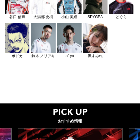
谷口 信輝
大湯都 史樹
小山 美姫
SPYGEA
どぐら
ボドカ
鈴木 ノリアキ
ta1yo
沢すみれ
PICK UP
おすすめ情報