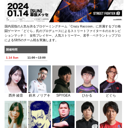
国内屈指の人気を誇るプロゲーミングチーム「Crazy Raccoon」に所属するプロ格
闘ゲーマー「どぐら」氏のプロデュースによるストリートファイター６のエキシビ
ションマッチ！ 女性プレイヤー、人気ストリーマー、若手・ベテラントッププロ
による5対5のチーム戦を実施します。
開催時間
1.14 Sun
11:00～13:00
西井 綾音
鈴木 ノリアキ
SPYGEA
ひかる
どぐら