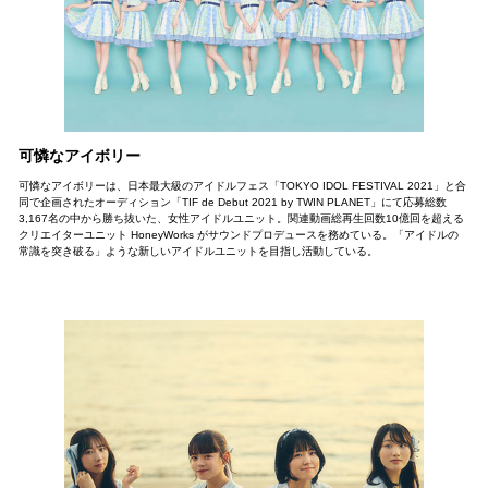
可憐なアイボリー
可憐なアイボリーは、日本最大級のアイドルフェス「TOKYO IDOL FESTIVAL 2021」と合
同で企画されたオーディション「TIF de Debut 2021 by TWIN PLANET」にて応募総数
3,167名の中から勝ち抜いた、女性アイドルユニット。関連動画総再生回数10億回を超える
クリエイターユニット HoneyWorks がサウンドプロデュースを務めている。「アイドルの
常識を突き破る」ような新しいアイドルユニットを目指し活動している。