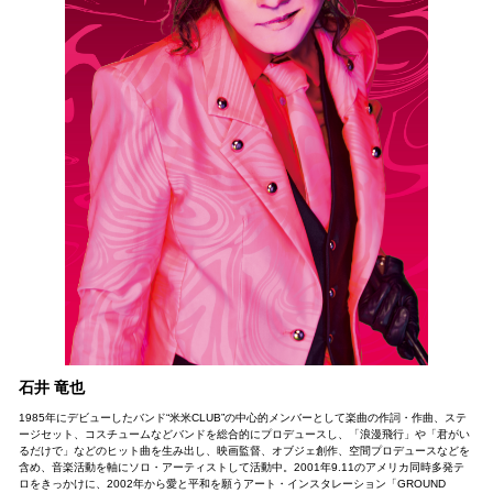
石井 竜也
1985年にデビューしたバンド“米米CLUB”の中心的メンバーとして楽曲の作詞・作曲、ステ
ージセット、コスチュームなどバンドを総合的にプロデュースし、「浪漫飛行」や「君がい
るだけで」などのヒット曲を生み出し、映画監督、オブジェ創作、空間プロデュースなどを
含め、音楽活動を軸にソロ・アーティストして活動中。2001年9.11のアメリカ同時多発テ
ロをきっかけに、2002年から愛と平和を願うアート・インスタレーション「GROUND