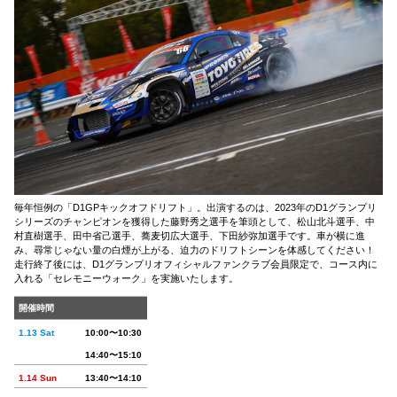
毎年恒例の「D1GPキックオフドリフト」。出演するのは、2023年のD1グランプリ
シリーズのチャンピオンを獲得した藤野秀之選手を筆頭として、松山北斗選手、中
村直樹選手、田中省己選手、蕎麦切広大選手、下田紗弥加選手です。車が横に進
み、尋常じゃない量の白煙が上がる、迫力のドリフトシーンを体感してください！
走行終了後には、D1グランプリオフィシャルファンクラブ会員限定で、コース内に
入れる「セレモニーウォーク」を実施いたします。
開催時間
1.13 Sat
10:00〜10:30
14:40〜15:10
1.14 Sun
13:40〜14:10