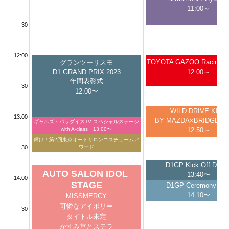
11:00～
30
12:00
TOYOTA GAZOO Racin
グランツーリスモ
D1 GRAND PRIX 2023
12:00～
年間表彰式
30
12:00〜
WILD DRIVE KIDS
13:00
BY MAZDA×BRIDGES
ギャルズ・パラダイスTV スペシャルステージ
with A-class　13:00〜
12:50～
輝け！第2回東京オートサロンコスチュームア
30
ワード
13:15〜
D1GP Kick Off DRIF
AUTO SALON IDOL 
13:40〜
14:00
STAGE
D1GP Ceremony wal
14:10〜
MISSMERCY
可憐なアイボリー
30
タイトル未定
かすみ草とステラ