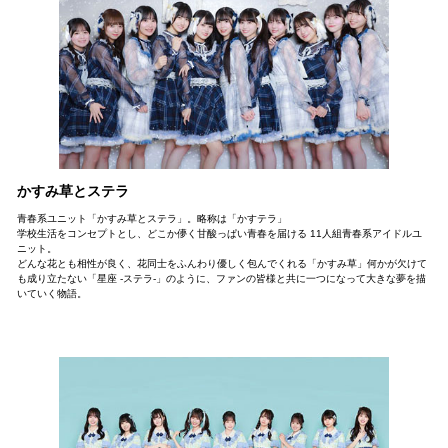
かすみ草とステラ
青春系ユニット「かすみ草とステラ」。略称は「かすテラ」
学校生活をコンセプトとし、どこか儚く甘酸っぱい青春を届ける 11人組青春系アイドルユ
ニット。
どんな花とも相性が良く、花同士をふんわり優しく包んでくれる「かすみ草」何かが欠けて
も成り立たない「星座 -ステラ-」のように、ファンの皆様と共に一つになって大きな夢を描
いていく物語。