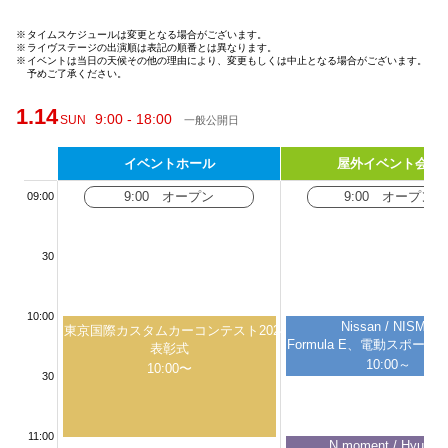
※
タイムスケジュールは変更となる場合がございます。
グッズ
※
ライヴステージの出演順は表記の順番とは異なります。
※
イベントは当日の天候その他の理由により、変更もしくは中止となる場合がございます。
予めご了承ください。
1.14
9:00 - 18:00
SUN
一般公開日
開催概要
会場アクセス
メディア・Media
イベントホール
屋外イベント会場
出展者・Exhibitor
業界関係者・Trade Visitor
9:00 オープン
9:00 オープン
09:00
30
10:00
Nissan / NISMO
東京国際カスタムカーコンテスト2024
Formula E、電動スポー
表彰式
10:00～
10:00〜
30
11:00
N moment / Hyunda