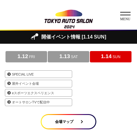
開催イベント情報 [1.14 SUN]
ニュース
1.12
1.13
1.14
ABOUT
FRI
SAT
SUN
チケット
SPECIAL LIVE
屋外イベント会場
イベント
eスポーツエクスペリエンス
コンテスト
オートサロンTVで配信中
出展者
会場マップ
出展者一覧
展示車両一覧
イメージガール