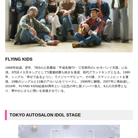
FLYING KIDS
1988年結成。翌年、TBSの人気番組「平成名物TV・三宅裕司のいかすバンド天国」に出
演。3代目イカ天キングとして5週連続勝ち抜きを達成、初代グランドキングとなる。1990
年、シングル「幸せであるように」でメジャーデビュー。その後、スマッシュヒットを連
発。19枚のシングルと11枚のアルバムをリリースし、1998年に解散。2007年に再結成し、
2018年、FLYING KIDS結成30周年という記念の年に新メンバー加入、9人の大所帯とな
り、華やかにさらに勢いを加速させている。
TOKYO AUTOSALON IDOL STAGE