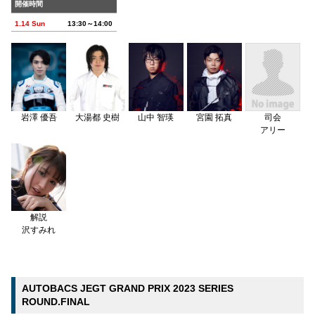
開催時間
1.14 Sun
13:30～14:00
岩澤 優吾
大湯都 史樹
山中 智瑛
宮園 拓真
司会
アリー
解説
沢すみれ
AUTOBACS JEGT GRAND PRIX 2023 SERIES
ROUND.FINAL