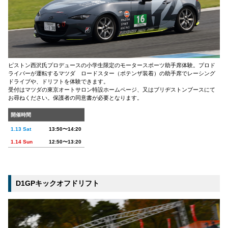
ピストン西沢氏プロデュースの小学生限定のモータースポーツ助手席体験。プロド
ライバーが運転するマツダ ロードスター（ポテンザ装着）の助手席でレーシング
ドライブや、ドリフトを体験できます。
受付はマツダの東京オートサロン特設ホームページ、又はブリヂストンブースにて
お尋ねください。保護者の同意書が必要となります。
開催時間
1.13 Sat
13:50〜14:20
1.14 Sun
12:50〜13:20
D1GPキックオフドリフト