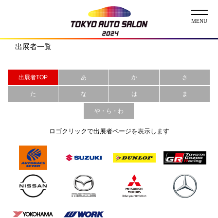
出展者一覧
ニュース
出展者TOP
あ
か
さ
ABOUT
た
な
は
ま
チケット
や・ら・わ
イベント
ロゴクリックで出展者ページを表示します
コンテスト
出展者
出展者一覧
展示車両一覧
イメージガール