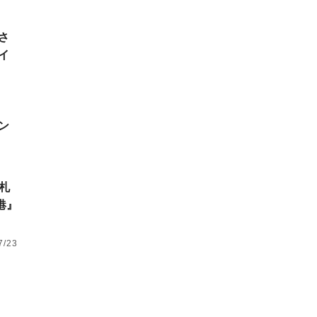
さ
イ
ン
L札
港』
7/23