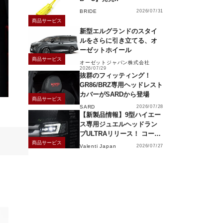
BRIDE
2026/07/31
商品サービス
新型エルグランドのスタイ
ルをさらに引き立てる、オ
ーゼットホイール
商品サービス
オーゼットジャパン株式会社
2026/07/29
抜群のフィッティング！
GR86/BRZ専用ヘッドレスト
カバーがSARDから登場
商品サービス
SARD
2026/07/28
【新製品情報】9型ハイエー
ス専用ジュエルヘッドラン
プULTRAリリース！ コーナ
ーリングランプ、キーレス
商品サービス
Valenti Japan
2026/07/27
操作でモーション点灯機能
付き！