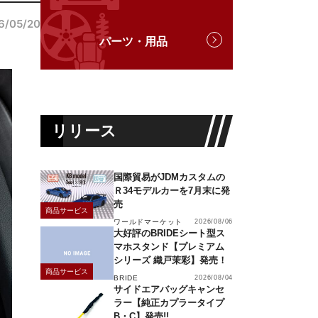
6/05/20
パーツ・用品
リリース
国際貿易がJDMカスタムの
Ｒ34モデルカーを7月末に発
売
商品サービス
ワールドマーケット
2026/08/06
大好評のBRIDEシート型ス
マホスタンド【プレミアム
シリーズ 織戸茉彩】発売！
商品サービス
BRIDE
2026/08/04
サイドエアバッグキャンセ
ラー【純正カプラータイプ
B・C】発売!!