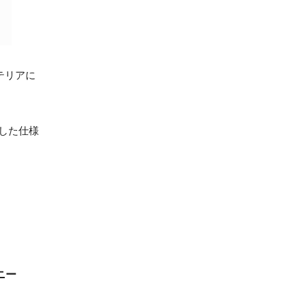
テリアに
した仕様
ニー