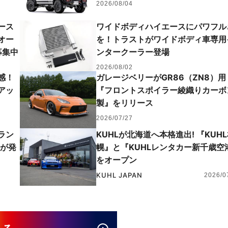
2026/08/04
ース
ワイドボディハイエースにパワフル
オー
を！トラストがワイドボディ車専用
募集中
ンタークーラー登場
2026/08/02
感！
ガレージベリーがGR86（ZN8）用
アッ
『フロントスポイラー綾織りカーボ
製』をリリース
2026/07/27
ラン
KUHLが北海道へ本格進出! 『KUH
』が発
幌』と『KUHLレンタカー新千歳空
をオープン
KUHL JAPAN
2026/0