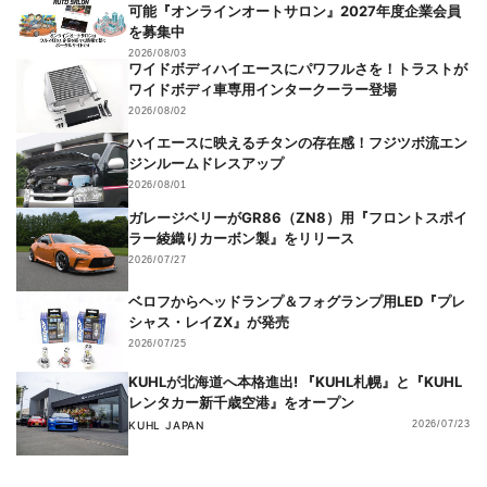
可能『オンラインオートサロン』2027年度企業会員
を募集中
2026/08/03
ワイドボディハイエースにパワフルさを！トラストが
ワイドボディ車専用インタークーラー登場
2026/08/02
ハイエースに映えるチタンの存在感！フジツボ流エン
ジンルームドレスアップ
2026/08/01
ガレージベリーがGR86（ZN8）用『フロントスポイ
ラー綾織りカーボン製』をリリース
2026/07/27
ベロフからヘッドランプ＆フォグランプ用LED『プレ
シャス・レイZX』が発売
2026/07/25
KUHLが北海道へ本格進出! 『KUHL札幌』と『KUHL
レンタカー新千歳空港』をオープン
KUHL JAPAN
2026/07/23