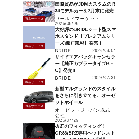
国際貿易がJDMカスタムのＲ
34モデルカーを7月末に発売
ワールドマーケット
商品サービス
2026/08/06
大好評のBRIDEシート型スマ
ホスタンド【プレミアムシリ
ーズ 織戸茉彩】発売！
商品サービス
BRIDE
2026/08/04
サイドエアバッグキャンセラ
ー【純正カプラータイプB・
C】発売!!
BRIDE
2026/07/31
商品サービス
新型エルグランドのスタイル
をさらに引き立てる、オーゼ
ットホイール
商品サービス
オーゼットジャパン株式
会社
2026/07/29
抜群のフィッティング！
GR86/BRZ専用ヘッドレスト