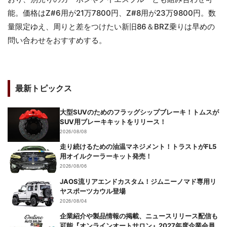
能。価格はZ#6用が21万7800円、Z#8用が23万9800円。数
量限定ゆえ、周りと差をつけたい新旧86＆BRZ乗りは早めの
問い合わせをおすすめする。
最新トピックス
大型SUVのためのフラッグシップブレーキ！トムスが
SUV用ブレーキキットをリリース！
2026/08/08
走り続けるための油温マネジメント！トラストがFL5
用オイルクーラーキット発売！
2026/08/06
JAOS流リアエンドカスタム！ジムニーノマド専用リ
ヤスポーツカウル登場
2026/08/04
企業紹介や製品情報の掲載、ニュースリリース配信も
可能『オンラインオートサロン』2027年度企業会員