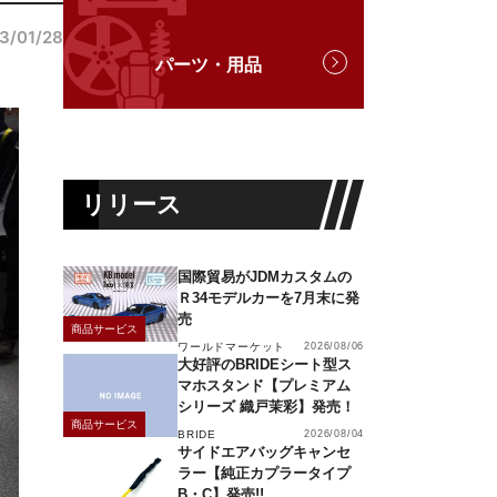
3/01/28
パーツ・用品
リリース
国際貿易がJDMカスタムの
Ｒ34モデルカーを7月末に発
売
商品サービス
ワールドマーケット
2026/08/06
大好評のBRIDEシート型ス
マホスタンド【プレミアム
シリーズ 織戸茉彩】発売！
商品サービス
BRIDE
2026/08/04
サイドエアバッグキャンセ
ラー【純正カプラータイプ
B・C】発売!!