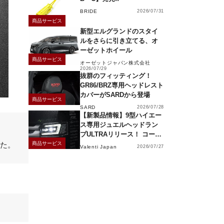
BRIDE
2026/07/31
商品サービス
新型エルグランドのスタイ
ルをさらに引き立てる、オ
ーゼットホイール
商品サービス
オーゼットジャパン株式会社
2026/07/29
抜群のフィッティング！
GR86/BRZ専用ヘッドレスト
カバーがSARDから登場
商品サービス
SARD
2026/07/28
【新製品情報】9型ハイエー
ス専用ジュエルヘッドラン
プULTRAリリース！ コーナ
ーリングランプ、キーレス
れた。
商品サービス
Valenti Japan
2026/07/27
操作でモーション点灯機能
付き！