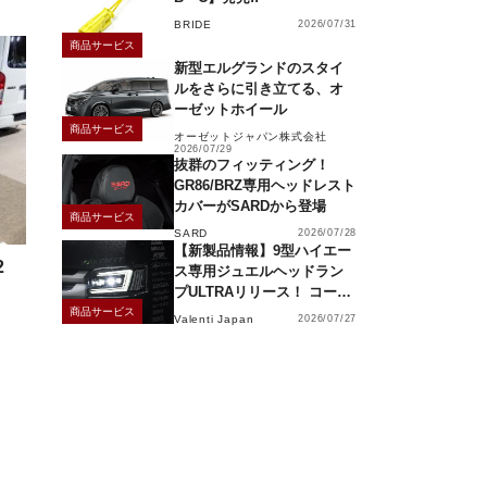
BRIDE
2026/07/31
商品サービス
新型エルグランドのスタイ
ルをさらに引き立てる、オ
ーゼットホイール
商品サービス
オーゼットジャパン株式会社
2026/07/29
抜群のフィッティング！
GR86/BRZ専用ヘッドレスト
カバーがSARDから登場
商品サービス
SARD
2026/07/28
【新製品情報】9型ハイエー
2
ス専用ジュエルヘッドラン
プULTRAリリース！ コーナ
ーリングランプ、キーレス
商品サービス
Valenti Japan
2026/07/27
操作でモーション点灯機能
付き！