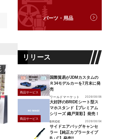
パーツ・用品
リリース
国際貿易がJDMカスタムの
Ｒ34モデルカーを7月末に発
売
商品サービス
ワールドマーケット
2026/08/06
大好評のBRIDEシート型ス
マホスタンド【プレミアム
シリーズ 織戸茉彩】発売！
商品サービス
BRIDE
2026/08/04
サイドエアバッグキャンセ
ラー【純正カプラータイプ
B・C】発売!!