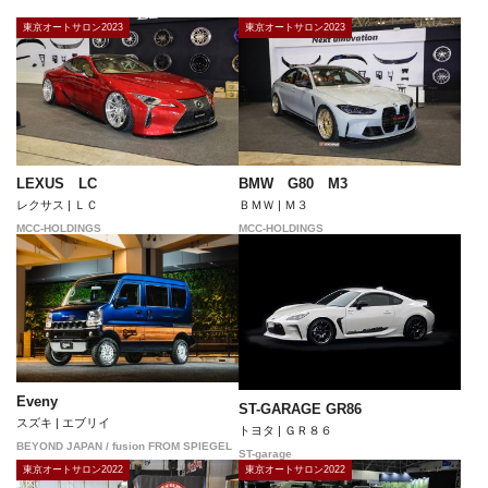
東京オートサロン2023
東京オートサロン2023
LEXUS LC
BMW G80 M3
レクサス | ＬＣ
ＢＭＷ | Ｍ３
MCC-HOLDINGS
MCC-HOLDINGS
Eveny
ST-GARAGE GR86
スズキ | エブリイ
トヨタ | ＧＲ８６
BEYOND JAPAN / fusion FROM SPIEGEL
ST-garage
東京オートサロン2022
東京オートサロン2022