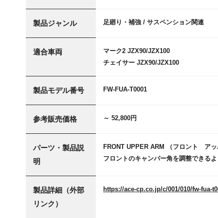
足廻り・補強 / サスペンション関連
製品ジャンル
マーク2 JZX90/JZX100
適合車両
チェイサー JZX90/JZX100
FW-FUA-T0001
製品モデル番号
～ 52,800円
参考販売価格
FRONT UPPER ARM （フロント 
パーツ・製品説
フロントのキャンバー角を調整できるよ
明
https://ace-cp.co.jp/c/001/010/fw-fua-t
製品詳細（外部
リンク）