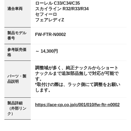
ローレル C33/C34/C35
スカイライン R32/R33/R34
適合車両
セフィーロ
フェアレディZ
製品モデル
FW-FTR-N0002
番号
参考販売価
～ 14,300円
格
調整域が多く、純正ナックルからショート
ナックルまで追加部品無しで対応が可能で
パーツ・製
す。
品説明
*取付けの際は、ラック側にて調整をお願い
します。
製品詳細
https://ace-cp.co.jp/c/001/010/fw-ftr-n0002
（外部リン
ク）