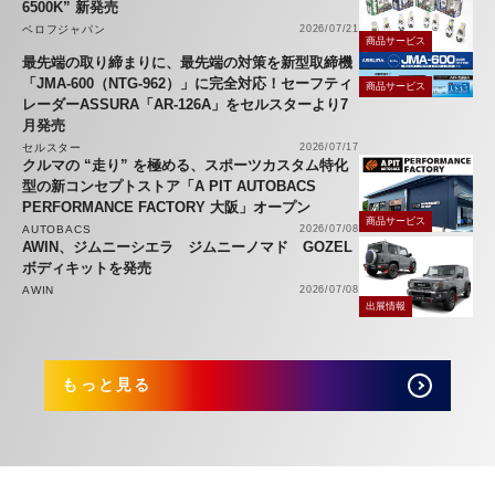
6500K” 新発売
ベロフジャパン
2026/07/21
商品サービス
最先端の取り締まりに、最先端の対策を新型取締機
「JMA-600（NTG-962）」に完全対応！セーフティ
商品サービス
レーダーASSURA「AR-126A」をセルスターより7
月発売
セルスター
2026/07/17
クルマの “走り” を極める、スポーツカスタム特化
型の新コンセプトストア「A PIT AUTOBACS
PERFORMANCE FACTORY 大阪」オープン
商品サービス
AUTOBACS
2026/07/08
AWIN、ジムニーシエラ ジムニーノマド GOZEL
ボディキットを発売
AWIN
2026/07/08
出展情報
もっと見る