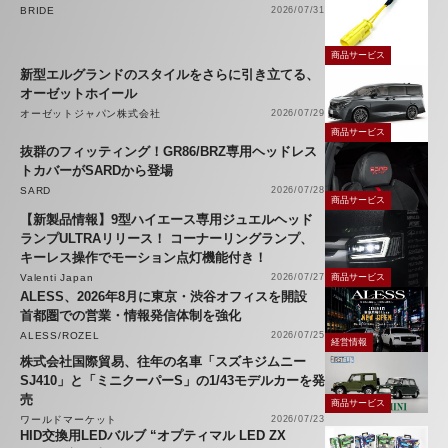
BRIDE
2026/07/31
商品サービス
新型エルグランドのスタイルをさらに引き立てる、
オーゼットホイール
オーゼットジャパン株式会社
2026/07/29
商品サービス
抜群のフィッティング！GR86/BRZ専用ヘッドレス
トカバーがSARDから登場
SARD
2026/07/28
商品サービス
【新製品情報】9型ハイエース専用ジュエルヘッド
ランプULTRAリリース！ コーナーリングランプ、
キーレス操作でモーション点灯機能付き！
Valenti Japan
2026/07/27
商品サービス
ALESS、2026年8月に東京・渋谷オフィスを開設
首都圏での営業・情報発信体制を強化
ALESS/ROZEL
2026/07/25
経営情報
株式会社国際貿易、往年の名車「スズキジムニー
SJ410」と「ミニクーパーS」の1/43モデルカーを発
売
商品サービス
ワールドマーケット
2026/07/23
HID交換用LEDバルブ “オプティマル LED ZX