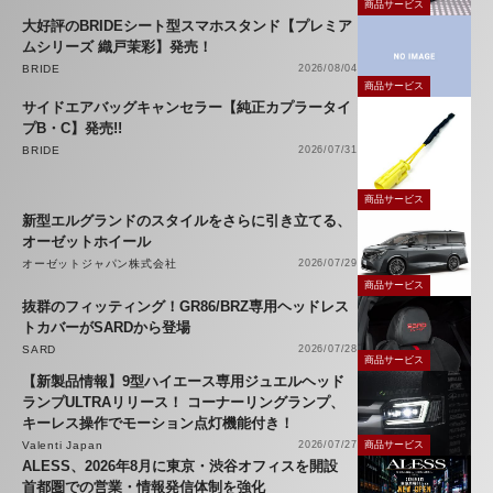
商品サービス
大好評のBRIDEシート型スマホスタンド【プレミア
ムシリーズ 織戸茉彩】発売！
BRIDE
2026/08/04
商品サービス
サイドエアバッグキャンセラー【純正カプラータイ
プB・C】発売!!
BRIDE
2026/07/31
商品サービス
新型エルグランドのスタイルをさらに引き立てる、
オーゼットホイール
オーゼットジャパン株式会社
2026/07/29
商品サービス
抜群のフィッティング！GR86/BRZ専用ヘッドレス
トカバーがSARDから登場
SARD
2026/07/28
商品サービス
【新製品情報】9型ハイエース専用ジュエルヘッド
ランプULTRAリリース！ コーナーリングランプ、
キーレス操作でモーション点灯機能付き！
Valenti Japan
2026/07/27
商品サービス
ALESS、2026年8月に東京・渋谷オフィスを開設
首都圏での営業・情報発信体制を強化