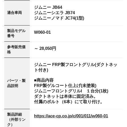
ジムニー JB64
ジムニーシエラ JB74
適合車両
ジムニーノマド JC74(1型)
製品モデル
W060-01
番号
参考販売価
～ 28,050円
格
ジムニー FRP製フロントグリル(ダクトネッ
ト付き)
■商品内容
パーツ・製
FRP製ゲルコート仕上げ(未塗装)
品説明
ジムニーフロントグリルI １台分(1枚)
ダクトネットは本体に固定済み。
付属のボルト（6本）にて取り付け。
製品詳細
https://ace-cp.co.jp/c/001/011/w060-01
（外部リン
ク）