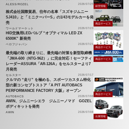
ALESS/ROZEL
2026/07/25
経営情報
株式会社国際貿易、往年の名車「スズキジムニー
SJ410」と「ミニクーパーS」の1/43モデルカーを発
売
商品サービス
ワールドマーケット
2026/07/23
HID交換用LEDバルブ “オプティマル LED ZX
6500K” 新発売
ベロフジャパン
2026/07/21
商品サービス
最先端の取り締まりに、最先端の対策を新型取締機
「JMA-600（NTG-962）」に完全対応！セーフティ
商品サービス
レーダーASSURA「AR-126A」をセルスターより7
月発売
セルスター
2026/07/17
クルマの “走り” を極める、スポーツカスタム特化
型の新コンセプトストア「A PIT AUTOBACS
PERFORMANCE FACTORY 大阪」オープン
商品サービス
AUTOBACS
2026/07/08
AWIN、ジムニーシエラ ジムニーノマド GOZEL
ボディキットを発売
AWIN
2026/07/08
出展情報