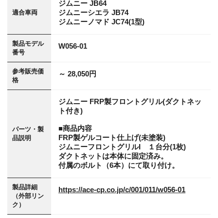
ジムニー JB64
ジムニーシエラ JB74
適合車両
ジムニーノマド JC74(1型)
製品モデル
W056-01
番号
参考販売価
～ 28,050円
格
ジムニー FRP製フロントグリル(ダクトネッ
ト付き)
■商品内容
パーツ・製
FRP製ゲルコート仕上げ(未塗装)
品説明
ジムニーフロントグリルI １台分(1枚)
ダクトネットは本体に固定済み。
付属のボルト（6本）にて取り付け。
製品詳細
https://ace-cp.co.jp/c/001/011/w056-01
（外部リン
ク）