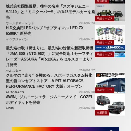
経営情報
株式会社国際貿易、往年の名車「スズキジムニー
SJ410」と「ミニクーパーS」の1/43モデルカーを発
売
商品サービス
ワールドマーケット
2026/07/23
HID交換用LEDバルブ “オプティマル LED ZX
6500K” 新発売
ベロフジャパン
2026/07/21
商品サービス
最先端の取り締まりに、最先端の対策を新型取締機
「JMA-600（NTG-962）」に完全対応！セーフティ
商品サービス
レーダーASSURA「AR-126A」をセルスターより7
月発売
セルスター
2026/07/17
クルマの “走り” を極める、スポーツカスタム特化
型の新コンセプトストア「A PIT AUTOBACS
PERFORMANCE FACTORY 大阪」オープン
商品サービス
AUTOBACS
2026/07/08
AWIN、ジムニーシエラ ジムニーノマド GOZEL
ボディキットを発売
AWIN
2026/07/08
出展情報