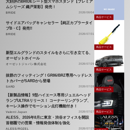
大好評のBRIDEシート型スマホスタンド【プレミア
ムシリーズ 織戸茉彩】発売！
BRIDE
2026/08/04
商品サービス
サイドエアバッグキャンセラー【純正カプラータイ
プB・C】発売!!
BRIDE
2026/07/31
商品サービス
新型エルグランドのスタイルをさらに引き立てる、
オーゼットホイール
オーゼットジャパン株式会社
2026/07/29
商品サービス
抜群のフィッティング！GR86/BRZ専用ヘッドレス
トカバーがSARDから登場
SARD
2026/07/28
商品サービス
【新製品情報】9型ハイエース専用ジュエルヘッド
ランプULTRAリリース！ コーナーリングランプ、
キーレス操作でモーション点灯機能付き！
Valenti Japan
2026/07/27
商品サービス
ALESS、2026年8月に東京・渋谷オフィスを開設
首都圏での営業・情報発信体制を強化
ALESS/ROZEL
2026/07/25