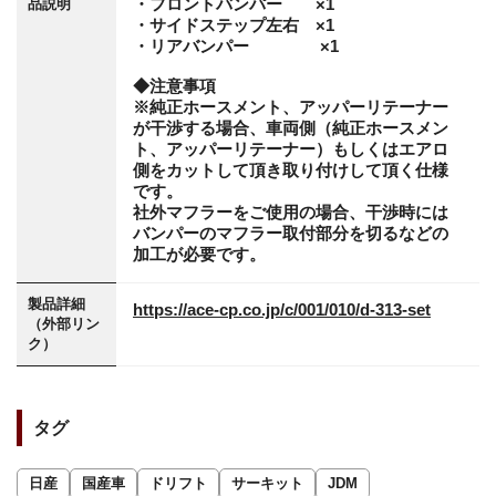
・フロントバンパー ×1
品説明
・サイドステップ左右 ×1
・リアバンパー ×1
◆注意事項
※純正ホースメント、アッパーリテーナー
が干渉する場合、車両側（純正ホースメン
ト、アッパーリテーナー）もしくはエアロ
側をカットして頂き取り付けして頂く仕様
です。
社外マフラーをご使用の場合、干渉時には
バンパーのマフラー取付部分を切るなどの
加工が必要です。
製品詳細
https://ace-cp.co.jp/c/001/010/d-313-set
（外部リン
ク）
タグ
日産
国産車
ドリフト
サーキット
JDM