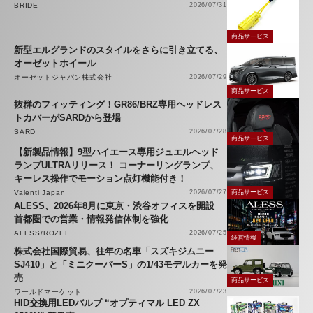
BRIDE
2026/07/31
商品サービス
新型エルグランドのスタイルをさらに引き立てる、
オーゼットホイール
オーゼットジャパン株式会社
2026/07/29
商品サービス
抜群のフィッティング！GR86/BRZ専用ヘッドレス
トカバーがSARDから登場
SARD
2026/07/28
商品サービス
【新製品情報】9型ハイエース専用ジュエルヘッド
ランプULTRAリリース！ コーナーリングランプ、
キーレス操作でモーション点灯機能付き！
Valenti Japan
2026/07/27
商品サービス
ALESS、2026年8月に東京・渋谷オフィスを開設
首都圏での営業・情報発信体制を強化
ALESS/ROZEL
2026/07/25
経営情報
株式会社国際貿易、往年の名車「スズキジムニー
SJ410」と「ミニクーパーS」の1/43モデルカーを発
売
商品サービス
ワールドマーケット
2026/07/23
HID交換用LEDバルブ “オプティマル LED ZX