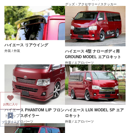
グッズ・アクセサリー / ステッカー
ハイエース リアウイング
外装 / 外装
ハイエース 4型 ナローボディ用
GROUND MODEL エアロキット
外装 / エアロパーツ
お気に入り
ハイエース PHANTOM LIP フロン
ハイエース LUX MODEL SP エア
トリップスポイラー
ロキット
外装 / エアロパーツ
外装 / エアロパーツ
ブックマーク