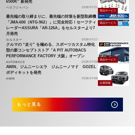
6500K” 新発売
ベロフジャパン
2026/07/21
商品サービス
最先端の取り締まりに、最先端の対策を新型取締機
「JMA-600（NTG-962）」に完全対応！セーフティ
商品サービス
レーダーASSURA「AR-126A」をセルスターより7
月発売
セルスター
2026/07/17
クルマの “走り” を極める、スポーツカスタム特化
型の新コンセプトストア「A PIT AUTOBACS
PERFORMANCE FACTORY 大阪」オープン
商品サービス
AUTOBACS
2026/07/08
AWIN、ジムニーシエラ ジムニーノマド GOZEL
ボディキットを発売
AWIN
2026/07/08
出展情報
もっと見る