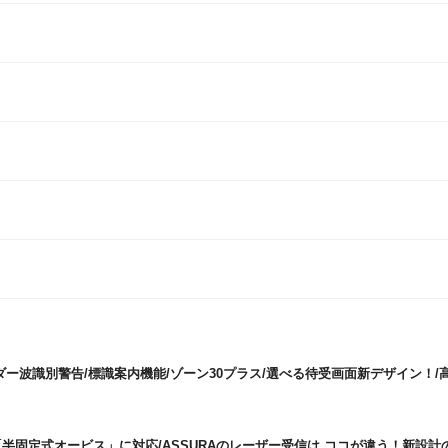
ダー波識別警告/標識案内機能/ゾーン30プラス/選べる待受画面新デザイン！/
半固定式オービス」に対応/ASSURAのレーザー受信は ココが違う！新設計