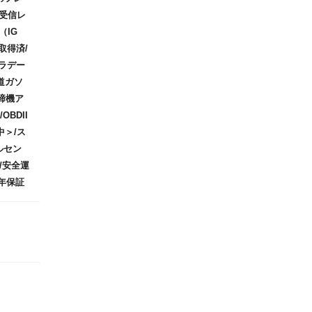
>受信レ
（IG
取得済/
ラデー
道ガソ
締機ア
BDII
中＞/ス
ルセン
/安全運
年保証