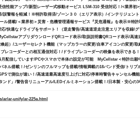
受信性能アップ!/新型レーザー式移動オービス LSM-310 受信対応！/<業界初
/誤警報を軽減！※特許取得済/ゾーン３０（エリア表示）/インテリジェント
ュール搭載/＜業界初＞災害・危機管理通報サービス『災危通報』を表示※特許
応/快適なドライブをサポート！（逆走警告/高速道逆走注意エリアを収録/グ
CellstarアプリダウンロードQRコード表示/取扱説明書QRコード表示/高速
喚起）/ユーザーセレクト機能（マップカラーの変更/自車アイコンの変更/取
ブレコーダーとの相互通信対応！/ドライブレコーダーの映像を表示できる！/O
月配信しています/PCやスマホで本体の設定が可能 MyCellstar＜特許出願
ネル搭載！/ゼンリンのフルマップを搭載/情報満載の18バンド受信/トリプ
感度GPSで測位が速い！/高速道最高速度引上げに対応/停車時警告キャンセル機能
タンド」/警告音リニューアル/LEDイルミネーション搭載！/日本製・安心の3
s/ar/ar-unify/ar-225a.html