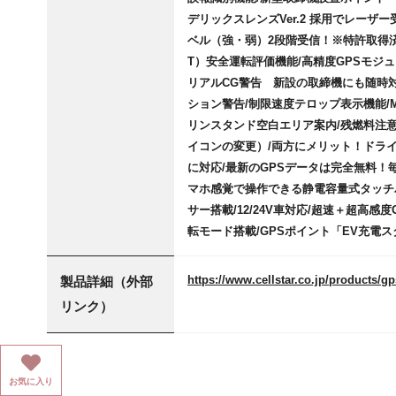
デリックスレンズVer.2 採用でレーザー
ベル（強・弱）2段階受信！※特許取得済
T）安全運転評価機能/高精度GPSモジ
リアルCG警告 新設の取締機にも随時対
ション警告/制限速度テロップ表示機能/My
リンスタンド空白エリア案内/残燃料注意
イコンの変更）/両方にメリット！ドライ
に対応/最新のGPSデータは完全無料！毎
マホ感覚で操作できる静電容量式タッチパ
サー搭載/12/24V車対応/超速＋超高
転モード搭載/GPSポイント「EV充電ス
https://www.cellstar.co.jp/products/gp
製品詳細（外部
リンク）
お気に入り