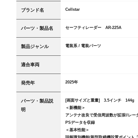
Cellstar
ブランド名
セーフティレーダー AR-225A
パーツ・製品名
電装系 / 電装パーツ
製品ジャンル
適合車両
2025年
発売年
[画面サイズと重量] 3.5インチ 144g
パーツ・製品説
＜新機能＞
明
アンテナ改良で受信周波数が拡張!/レー
PSデータを収録
＜基本性能＞
誤報識別機能/新型取締機設置ポイント「