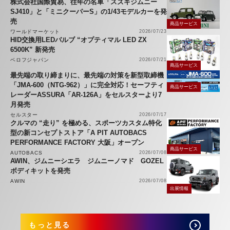
株式会社国際貿易、往年の名車「スズキジムニー
SJ410」と「ミニクーパーS」の1/43モデルカーを発
売
商品サービス
ワールドマーケット
2026/07/23
HID交換用LEDバルブ “オプティマル LED ZX
6500K” 新発売
ベロフジャパン
2026/07/21
商品サービス
最先端の取り締まりに、最先端の対策を新型取締機
「JMA-600（NTG-962）」に完全対応！セーフティ
商品サービス
レーダーASSURA「AR-126A」をセルスターより7
月発売
セルスター
2026/07/17
クルマの “走り” を極める、スポーツカスタム特化
型の新コンセプトストア「A PIT AUTOBACS
PERFORMANCE FACTORY 大阪」オープン
商品サービス
AUTOBACS
2026/07/08
AWIN、ジムニーシエラ ジムニーノマド GOZEL
ボディキットを発売
AWIN
2026/07/08
出展情報
もっと見る