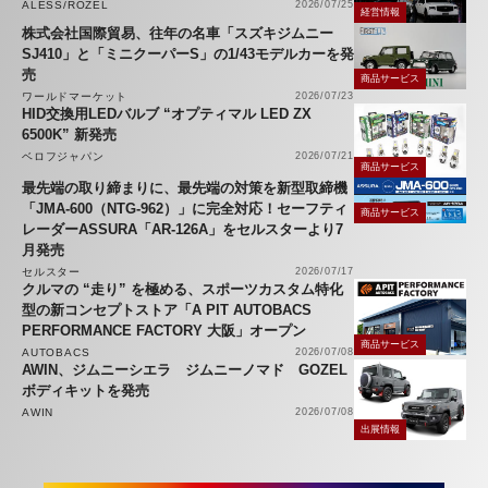
ALESS/ROZEL
2026/07/25
経営情報
株式会社国際貿易、往年の名車「スズキジムニー
SJ410」と「ミニクーパーS」の1/43モデルカーを発
売
商品サービス
ワールドマーケット
2026/07/23
HID交換用LEDバルブ “オプティマル LED ZX
6500K” 新発売
ベロフジャパン
2026/07/21
商品サービス
最先端の取り締まりに、最先端の対策を新型取締機
「JMA-600（NTG-962）」に完全対応！セーフティ
商品サービス
レーダーASSURA「AR-126A」をセルスターより7
月発売
セルスター
2026/07/17
クルマの “走り” を極める、スポーツカスタム特化
型の新コンセプトストア「A PIT AUTOBACS
PERFORMANCE FACTORY 大阪」オープン
商品サービス
AUTOBACS
2026/07/08
AWIN、ジムニーシエラ ジムニーノマド GOZEL
ボディキットを発売
AWIN
2026/07/08
出展情報