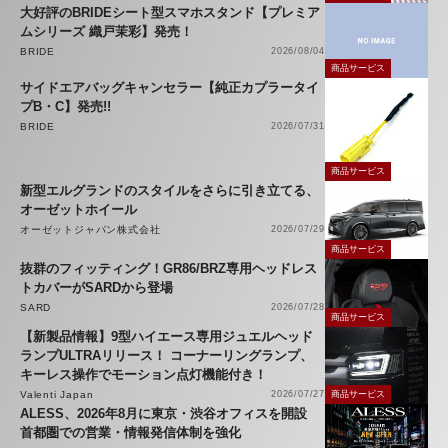
大好評のBRIDEシート型スマホスタンド【プレミア
ムシリーズ 織戸茉彩】発売！
BRIDE
2026/08/04
商品サービス
サイドエアバッグキャンセラー【純正カプラータイ
プB・C】発売!!
BRIDE
2026/07/31
商品サービス
新型エルグランドのスタイルをさらに引き立てる、
オーゼットホイール
オーゼットジャパン株式会社
2026/07/29
商品サービス
抜群のフィッティング！GR86/BRZ専用ヘッドレス
トカバーがSARDから登場
SARD
2026/07/28
商品サービス
【新製品情報】9型ハイエース専用ジュエルヘッド
ランプULTRAリリース！ コーナーリングランプ、
キーレス操作でモーション点灯機能付き！
Valenti Japan
2026/07/27
商品サービス
ALESS、2026年8月に東京・渋谷オフィスを開設
首都圏での営業・情報発信体制を強化