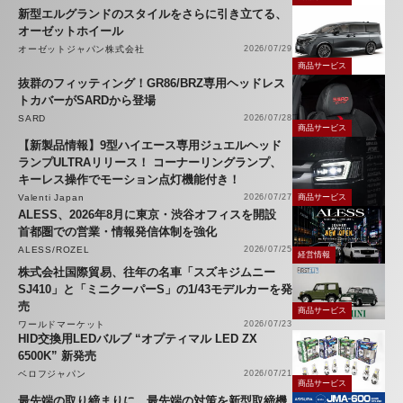
新型エルグランドのスタイルをさらに引き立てる、
オーゼットホイール
オーゼットジャパン株式会社
2026/07/29
商品サービス
抜群のフィッティング！GR86/BRZ専用ヘッドレス
トカバーがSARDから登場
SARD
2026/07/28
商品サービス
【新製品情報】9型ハイエース専用ジュエルヘッド
ランプULTRAリリース！ コーナーリングランプ、
キーレス操作でモーション点灯機能付き！
Valenti Japan
2026/07/27
商品サービス
ALESS、2026年8月に東京・渋谷オフィスを開設
首都圏での営業・情報発信体制を強化
ALESS/ROZEL
2026/07/25
経営情報
株式会社国際貿易、往年の名車「スズキジムニー
SJ410」と「ミニクーパーS」の1/43モデルカーを発
売
商品サービス
ワールドマーケット
2026/07/23
HID交換用LEDバルブ “オプティマル LED ZX
6500K” 新発売
ベロフジャパン
2026/07/21
商品サービス
最先端の取り締まりに、最先端の対策を新型取締機