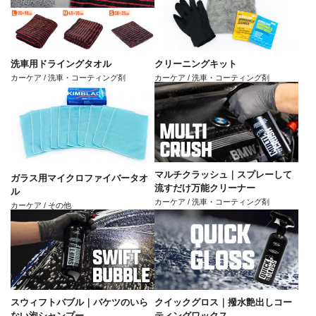
洗車用ドライングタオル
クリーニングキット
カーケア / 洗車・コーティング剤
カーケア / 洗車・コーティング剤
マルチクラッシュ｜スプレーして
ガラス用マイクロファイバータオ
流すだけ万能クリーナー
ル
カーケア / 洗車・コーティング剤
カーケア / その他
スウィフトバブル｜バケツのいら
クイックグロス｜撥水艶出しコー
ない泡シャンプー
ティングワックス