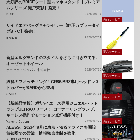
大好評のBRIDEシート型スマホスタンド【プレミア
ムシリーズ 織戸茉彩】発売！
BRIDE
2026/08/04
商品サービス
サイドエアバッグキャンセラー【純正カプラータイ
プB・C】発売!!
BRIDE
2026/07/31
商品サービス
新型エルグランドのスタイルをさらに引き立てる、
オーゼットホイール
オーゼットジャパン株式会社
2026/07/29
商品サービス
抜群のフィッティング！GR86/BRZ専用ヘッドレス
トカバーがSARDから登場
SARD
2026/07/28
商品サービス
【新製品情報】9型ハイエース専用ジュエルヘッド
ランプULTRAリリース！ コーナーリングランプ、
キーレス操作でモーション点灯機能付き！
Valenti Japan
2026/07/27
商品サービス
ALESS、2026年8月に東京・渋谷オフィスを開設
首都圏での営業・情報発信体制を強化
ALESS/ROZEL
2026/07/25