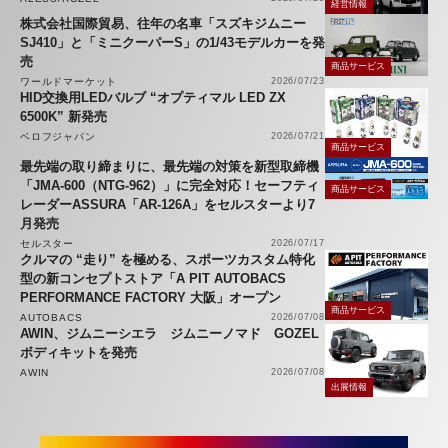
経営情報
株式会社国際貿易、往年の名車「スズキジムニー
SJ410」と「ミニクーパーS」の1/43モデルカーを発
売
商品サービス
ワールドマーケット
2026/07/23
HID交換用LEDバルブ “オプティマル LED ZX
6500K” 新発売
ベロフジャパン
2026/07/21
商品サービス
最先端の取り締まりに、最先端の対策を新型取締機
「JMA-600（NTG-962）」に完全対応！セーフティ
商品サービス
レーダーASSURA「AR-126A」をセルスターより7
月発売
セルスター
2026/07/17
クルマの “走り” を極める、スポーツカスタム特化
型の新コンセプトストア「A PIT AUTOBACS
PERFORMANCE FACTORY 大阪」オープン
商品サービス
AUTOBACS
2026/07/08
AWIN、ジムニーシエラ ジムニーノマド GOZEL
ボディキットを発売
AWIN
2026/07/08
出展情報