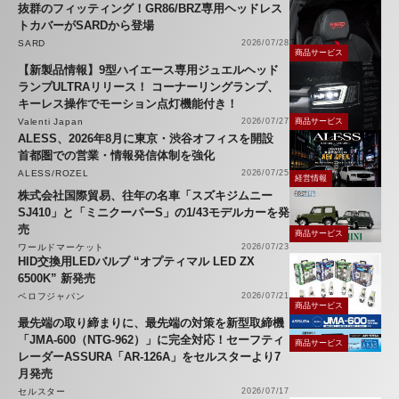
抜群のフィッティング！GR86/BRZ専用ヘッドレス
トカバーがSARDから登場
SARD
2026/07/28
商品サービス
【新製品情報】9型ハイエース専用ジュエルヘッド
ランプULTRAリリース！ コーナーリングランプ、
キーレス操作でモーション点灯機能付き！
Valenti Japan
2026/07/27
商品サービス
ALESS、2026年8月に東京・渋谷オフィスを開設
首都圏での営業・情報発信体制を強化
ALESS/ROZEL
2026/07/25
経営情報
株式会社国際貿易、往年の名車「スズキジムニー
SJ410」と「ミニクーパーS」の1/43モデルカーを発
売
商品サービス
ワールドマーケット
2026/07/23
HID交換用LEDバルブ “オプティマル LED ZX
6500K” 新発売
ベロフジャパン
2026/07/21
商品サービス
最先端の取り締まりに、最先端の対策を新型取締機
「JMA-600（NTG-962）」に完全対応！セーフティ
商品サービス
レーダーASSURA「AR-126A」をセルスターより7
月発売
セルスター
2026/07/17