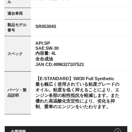
ル
適合車両
製品モデル
SR05304S
番号
API:SP
SAE:5W-30
内容量: 4L
スペック
全合成油
JAN CD:4996327107521
【E-STANDARD】5W30 Full Synthetic
最も幅広く使用されている粘度グレードの
オイル。粘度を低く抑えることにより、エ
パーツ・製
ンジン各部の粘性抵抗を軽減します。また
品説明
優れた高温酸化安定性により、劣化を抑
制、愛車のエンジンをいたわります。
企業情報