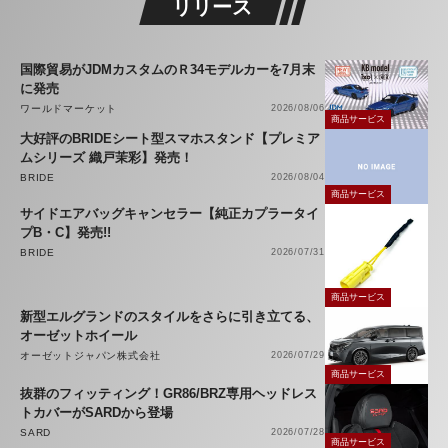
リリース
国際貿易がJDMカスタムのＲ34モデルカーを7月末
に発売
ワールドマーケット
2026/08/06
商品サービス
大好評のBRIDEシート型スマホスタンド【プレミア
ムシリーズ 織戸茉彩】発売！
BRIDE
2026/08/04
商品サービス
サイドエアバッグキャンセラー【純正カプラータイ
プB・C】発売!!
BRIDE
2026/07/31
商品サービス
新型エルグランドのスタイルをさらに引き立てる、
オーゼットホイール
オーゼットジャパン株式会社
2026/07/29
商品サービス
抜群のフィッティング！GR86/BRZ専用ヘッドレス
トカバーがSARDから登場
SARD
2026/07/28
商品サービス