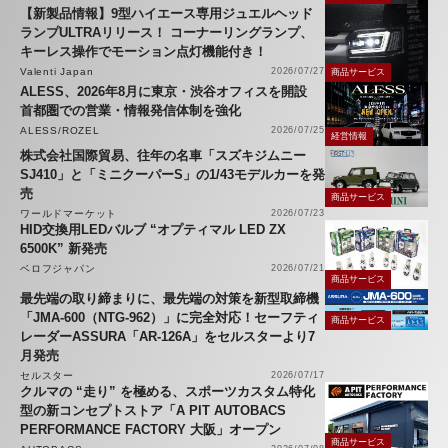
【新製品情報】9型ハイエース専用ジュエルヘッド
ランプULTRAリリース！ コーナーリングランプ、
キーレス操作でモーション点灯機能付き！
Valenti Japan
2026/07/27
商品サービス
ALESS、2026年8月に東京・渋谷オフィスを開設
首都圏での営業・情報発信体制を強化
ALESS/ROZEL
2026/07/25
経営情報
株式会社国際貿易、往年の名車「スズキジムニー
SJ410」と「ミニクーパーS」の1/43モデルカーを発
売
商品サービス
ワールドマーケット
2026/07/23
HID交換用LEDバルブ “オプティマル LED ZX
6500K” 新発売
ベロフジャパン
2026/07/21
商品サービス
最先端の取り締まりに、最先端の対策を新型取締機
「JMA-600（NTG-962）」に完全対応！セーフティ
商品サービス
レーダーASSURA「AR-126A」をセルスターより7
月発売
セルスター
2026/07/17
クルマの “走り” を極める、スポーツカスタム特化
型の新コンセプトストア「A PIT AUTOBACS
PERFORMANCE FACTORY 大阪」オープン
商品サービス