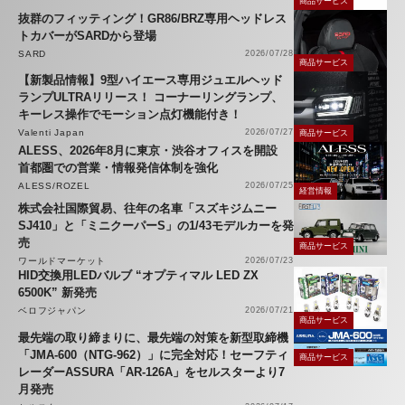
商品サービス
抜群のフィッティング！GR86/BRZ専用ヘッドレス
トカバーがSARDから登場
SARD
2026/07/28
商品サービス
【新製品情報】9型ハイエース専用ジュエルヘッド
ランプULTRAリリース！ コーナーリングランプ、
キーレス操作でモーション点灯機能付き！
Valenti Japan
2026/07/27
商品サービス
ALESS、2026年8月に東京・渋谷オフィスを開設
首都圏での営業・情報発信体制を強化
ALESS/ROZEL
2026/07/25
経営情報
株式会社国際貿易、往年の名車「スズキジムニー
SJ410」と「ミニクーパーS」の1/43モデルカーを発
売
商品サービス
ワールドマーケット
2026/07/23
HID交換用LEDバルブ “オプティマル LED ZX
6500K” 新発売
ベロフジャパン
2026/07/21
商品サービス
最先端の取り締まりに、最先端の対策を新型取締機
「JMA-600（NTG-962）」に完全対応！セーフティ
商品サービス
レーダーASSURA「AR-126A」をセルスターより7
月発売