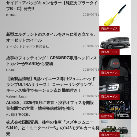
サイドエアバッグキャンセラー【純正カプラータイ
プB・C】発売!!
BRIDE
2026/07/31
商品サービス
新型エルグランドのスタイルをさらに引き立てる、
オーゼットホイール
オーゼットジャパン株式会社
2026/07/29
商品サービス
抜群のフィッティング！GR86/BRZ専用ヘッドレス
トカバーがSARDから登場
SARD
2026/07/28
商品サービス
【新製品情報】9型ハイエース専用ジュエルヘッド
ランプULTRAリリース！ コーナーリングランプ、
キーレス操作でモーション点灯機能付き！
Valenti Japan
2026/07/27
商品サービス
ALESS、2026年8月に東京・渋谷オフィスを開設
首都圏での営業・情報発信体制を強化
ALESS/ROZEL
2026/07/25
経営情報
株式会社国際貿易、往年の名車「スズキジムニー
SJ410」と「ミニクーパーS」の1/43モデルカーを発
売
商品サービス