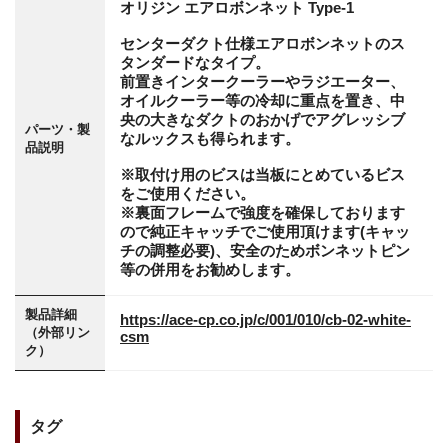
オリジン エアロボンネット Type-1
センターダクト仕様エアロボンネットのス
タンダードなタイプ。
前置きインタークーラーやラジエーター、
オイルクーラー等の冷却に重点を置き、中
央の大きなダクトのおかげでアグレッシブ
パーツ・製
なルックスも得られます。
品説明
※取付け用のビスは当板にとめているビス
をご使用ください。
※裏面フレームで強度を確保しております
ので純正キャッチでご使用頂けます(キャッ
チの調整必要)、安全のためボンネットピン
等の併用をお勧めします。
製品詳細
https://ace-cp.co.jp/c/001/010/cb-02-white-
（外部リン
csm
ク）
タグ