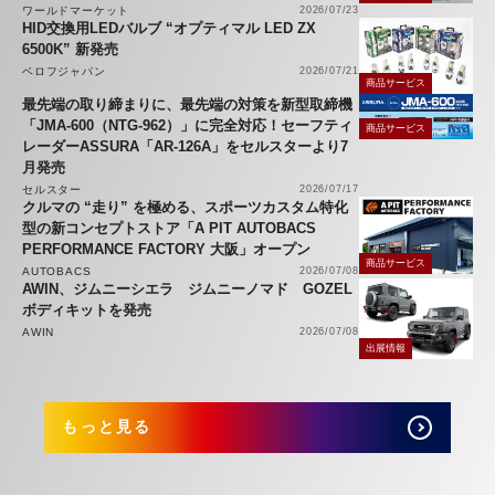
ワールドマーケット
2026/07/23
HID交換用LEDバルブ “オプティマル LED ZX
6500K” 新発売
ベロフジャパン
2026/07/21
商品サービス
最先端の取り締まりに、最先端の対策を新型取締機
「JMA-600（NTG-962）」に完全対応！セーフティ
商品サービス
レーダーASSURA「AR-126A」をセルスターより7
月発売
セルスター
2026/07/17
クルマの “走り” を極める、スポーツカスタム特化
型の新コンセプトストア「A PIT AUTOBACS
PERFORMANCE FACTORY 大阪」オープン
商品サービス
AUTOBACS
2026/07/08
AWIN、ジムニーシエラ ジムニーノマド GOZEL
ボディキットを発売
AWIN
2026/07/08
出展情報
もっと見る