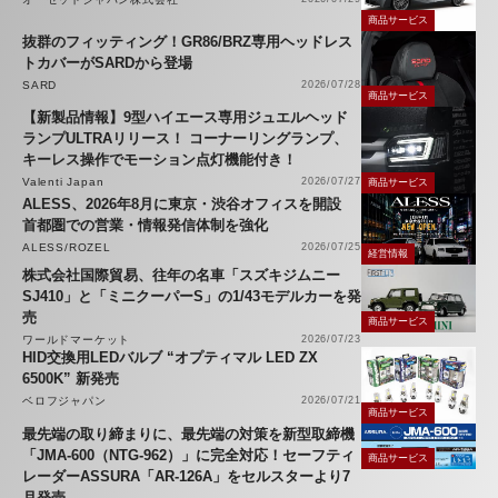
商品サービス
抜群のフィッティング！GR86/BRZ専用ヘッドレス
トカバーがSARDから登場
SARD
2026/07/28
商品サービス
【新製品情報】9型ハイエース専用ジュエルヘッド
ランプULTRAリリース！ コーナーリングランプ、
キーレス操作でモーション点灯機能付き！
Valenti Japan
2026/07/27
商品サービス
ALESS、2026年8月に東京・渋谷オフィスを開設
首都圏での営業・情報発信体制を強化
ALESS/ROZEL
2026/07/25
経営情報
株式会社国際貿易、往年の名車「スズキジムニー
SJ410」と「ミニクーパーS」の1/43モデルカーを発
売
商品サービス
ワールドマーケット
2026/07/23
HID交換用LEDバルブ “オプティマル LED ZX
6500K” 新発売
ベロフジャパン
2026/07/21
商品サービス
最先端の取り締まりに、最先端の対策を新型取締機
「JMA-600（NTG-962）」に完全対応！セーフティ
商品サービス
レーダーASSURA「AR-126A」をセルスターより7
月発売