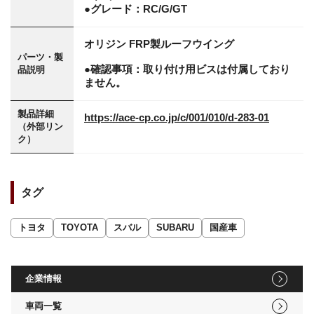
●グレード：RC/G/GT
オリジン FRP製ルーフウイング
パーツ・製
●確認事項：取り付け用ビスは付属しており
品説明
ません。
製品詳細
https://ace-cp.co.jp/c/001/010/d-283-01
（外部リン
ク）
タグ
トヨタ
TOYOTA
スバル
SUBARU
国産車
企業情報
車両一覧