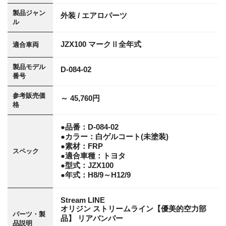
製品ジャン
外装 / エアロパーツ
ル
JZX100 マークⅡ全年式
適合車両
製品モデル
D-084-02
番号
参考販売価
～ 45,760円
格
●品番：D-084-02
●カラー：白ゲルコート(未塗装)
●素材：FRP
スペック
●適合車種：トヨタ
●型式：JZX100
●年式：H8/9～H12/9
Stream LINE
オリジン ストリームライン【優美的空力部
パーツ・製
品】 リアバンパー
品説明