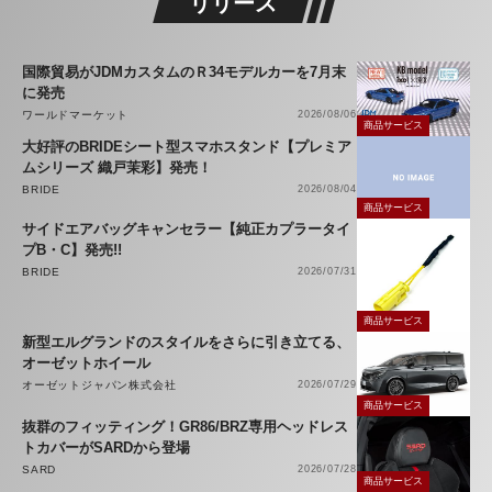
リリース
国際貿易がJDMカスタムのＲ34モデルカーを7月末
に発売
ワールドマーケット
2026/08/06
商品サービス
大好評のBRIDEシート型スマホスタンド【プレミア
ムシリーズ 織戸茉彩】発売！
BRIDE
2026/08/04
商品サービス
サイドエアバッグキャンセラー【純正カプラータイ
プB・C】発売!!
BRIDE
2026/07/31
商品サービス
新型エルグランドのスタイルをさらに引き立てる、
オーゼットホイール
オーゼットジャパン株式会社
2026/07/29
商品サービス
抜群のフィッティング！GR86/BRZ専用ヘッドレス
トカバーがSARDから登場
SARD
2026/07/28
商品サービス