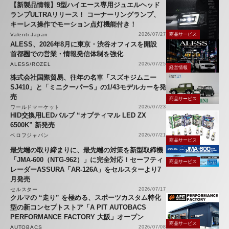
【新製品情報】9型ハイエース専用ジュエルヘッド
ランプULTRAリリース！ コーナーリングランプ、
キーレス操作でモーション点灯機能付き！
Valenti Japan
2026/07/27
商品サービス
ALESS、2026年8月に東京・渋谷オフィスを開設
首都圏での営業・情報発信体制を強化
ALESS/ROZEL
2026/07/25
経営情報
株式会社国際貿易、往年の名車「スズキジムニー
SJ410」と「ミニクーパーS」の1/43モデルカーを発
売
商品サービス
ワールドマーケット
2026/07/23
HID交換用LEDバルブ “オプティマル LED ZX
6500K” 新発売
ベロフジャパン
2026/07/21
商品サービス
最先端の取り締まりに、最先端の対策を新型取締機
「JMA-600（NTG-962）」に完全対応！セーフティ
商品サービス
レーダーASSURA「AR-126A」をセルスターより7
月発売
セルスター
2026/07/17
クルマの “走り” を極める、スポーツカスタム特化
型の新コンセプトストア「A PIT AUTOBACS
PERFORMANCE FACTORY 大阪」オープン
商品サービス
AUTOBACS
2026/07/08