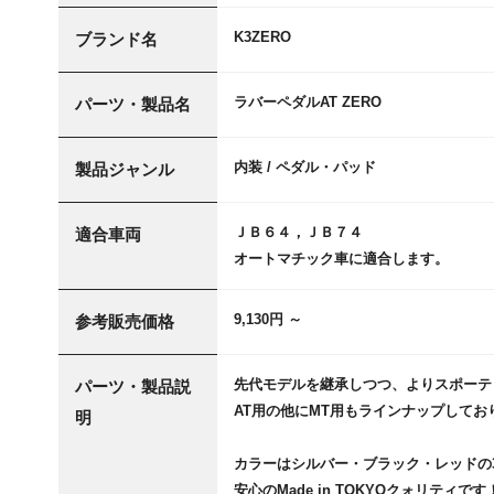
K3ZERO
ブランド名
ラバーペダルAT ZERO
パーツ・製品名
内装 / ペダル・パッド
製品ジャンル
ＪＢ６４，ＪＢ７４
適合車両
オートマチック車に適合します。
9,130円 ～
参考販売価格
先代モデルを継承しつつ、よりスポーテ
パーツ・製品説
AT用の他にMT用もラインナップしてお
明
カラーはシルバー・ブラック・レッドの
安心のMade in TOKYOクォリティです