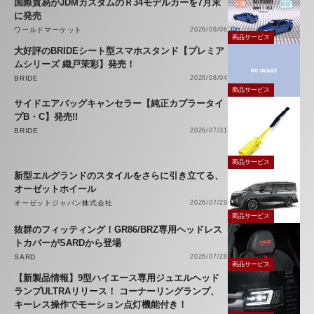
国際貿易がJDMカスタムのＲ34モデルカーを7月末
に発売
ワールドマーケット
2026/08/06
商品サービス
大好評のBRIDEシート型スマホスタンド【プレミア
ムシリーズ 織戸茉彩】発売！
BRIDE
2026/08/04
商品サービス
サイドエアバッグキャンセラー【純正カプラータイ
プB・C】発売!!
BRIDE
2026/07/31
商品サービス
新型エルグランドのスタイルをさらに引き立てる、
オーゼットホイール
オーゼットジャパン株式会社
2026/07/29
商品サービス
抜群のフィッティング！GR86/BRZ専用ヘッドレス
トカバーがSARDから登場
SARD
2026/07/28
商品サービス
【新製品情報】9型ハイエース専用ジュエルヘッド
ランプULTRAリリース！ コーナーリングランプ、
キーレス操作でモーション点灯機能付き！