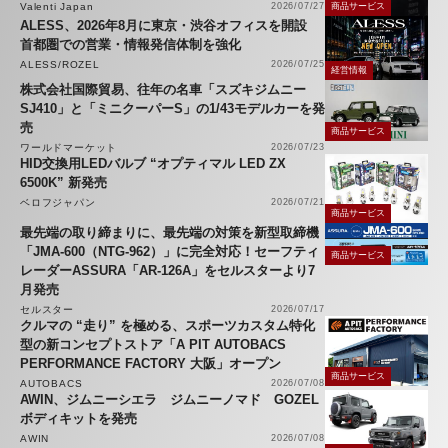
Valenti Japan
2026/07/27
商品サービス
ALESS、2026年8月に東京・渋谷オフィスを開設
首都圏での営業・情報発信体制を強化
ALESS/ROZEL
2026/07/25
経営情報
株式会社国際貿易、往年の名車「スズキジムニー
SJ410」と「ミニクーパーS」の1/43モデルカーを発
売
商品サービス
ワールドマーケット
2026/07/23
HID交換用LEDバルブ “オプティマル LED ZX
6500K” 新発売
ベロフジャパン
2026/07/21
商品サービス
最先端の取り締まりに、最先端の対策を新型取締機
「JMA-600（NTG-962）」に完全対応！セーフティ
商品サービス
レーダーASSURA「AR-126A」をセルスターより7
月発売
セルスター
2026/07/17
クルマの “走り” を極める、スポーツカスタム特化
型の新コンセプトストア「A PIT AUTOBACS
PERFORMANCE FACTORY 大阪」オープン
商品サービス
AUTOBACS
2026/07/08
AWIN、ジムニーシエラ ジムニーノマド GOZEL
ボディキットを発売
AWIN
2026/07/08