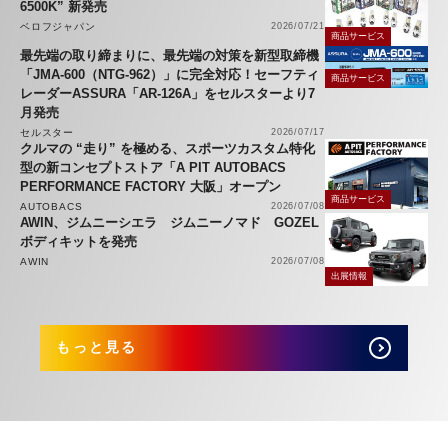
6500K” 新発売
ベロフジャパン
2026/07/21
商品サービス
最先端の取り締まりに、最先端の対策を新型取締機
「JMA-600（NTG-962）」に完全対応！セーフティ
商品サービス
レーダーASSURA「AR-126A」をセルスターより7
月発売
セルスター
2026/07/17
クルマの “走り” を極める、スポーツカスタム特化
型の新コンセプトストア「A PIT AUTOBACS
PERFORMANCE FACTORY 大阪」オープン
商品サービス
AUTOBACS
2026/07/08
AWIN、ジムニーシエラ ジムニーノマド GOZEL
ボディキットを発売
AWIN
2026/07/08
出展情報
もっと見る