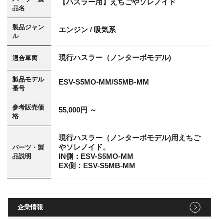
【ハスラー用】えちごやソレノイド
品名
製品ジャン
エンジン / 吸気系
ル
現行ハスラー（ノンターボモデル)
適合車両
製品モデル
ESV-S5MO-MM/S5MB-MM
番号
参考販売価
55,000円 ～
格
現行ハスラー（ノンターボモデル)用えちご
やソレノイド。
パーツ・製
IN側：ESV-S5MO-MM
品説明
EX側：ESV-S5MB-MM
企業情報