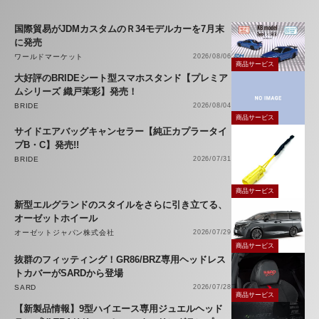
国際貿易がJDMカスタムのＲ34モデルカーを7月末
に発売
ワールドマーケット
2026/08/06
商品サービス
大好評のBRIDEシート型スマホスタンド【プレミア
ムシリーズ 織戸茉彩】発売！
BRIDE
2026/08/04
商品サービス
サイドエアバッグキャンセラー【純正カプラータイ
プB・C】発売!!
BRIDE
2026/07/31
商品サービス
新型エルグランドのスタイルをさらに引き立てる、
オーゼットホイール
オーゼットジャパン株式会社
2026/07/29
商品サービス
抜群のフィッティング！GR86/BRZ専用ヘッドレス
トカバーがSARDから登場
SARD
2026/07/28
商品サービス
【新製品情報】9型ハイエース専用ジュエルヘッド