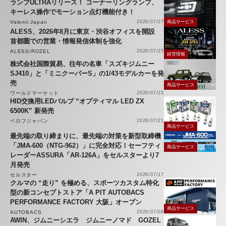
ランプULTRAリリース！ コーナーリングランプ、
キーレス操作でモーション点灯機能付き！
Valenti Japan
2026/07/27
商品サービス
ALESS、2026年8月に東京・渋谷オフィスを開設
首都圏での営業・情報発信体制を強化
ALESS/ROZEL
2026/07/25
経営情報
株式会社国際貿易、往年の名車「スズキジムニー
SJ410」と「ミニクーパーS」の1/43モデルカーを発
売
商品サービス
ワールドマーケット
2026/07/23
HID交換用LEDバルブ “オプティマル LED ZX
6500K” 新発売
ベロフジャパン
2026/07/21
商品サービス
最先端の取り締まりに、最先端の対策を新型取締機
「JMA-600（NTG-962）」に完全対応！セーフティ
商品サービス
レーダーASSURA「AR-126A」をセルスターより7
月発売
セルスター
2026/07/17
クルマの “走り” を極める、スポーツカスタム特化
型の新コンセプトストア「A PIT AUTOBACS
PERFORMANCE FACTORY 大阪」オープン
商品サービス
AUTOBACS
2026/07/08
AWIN、ジムニーシエラ ジムニーノマド GOZEL