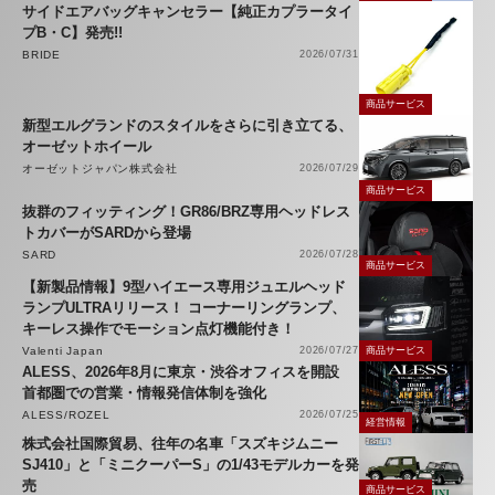
サイドエアバッグキャンセラー【純正カプラータイ
プB・C】発売!!
BRIDE
2026/07/31
商品サービス
新型エルグランドのスタイルをさらに引き立てる、
オーゼットホイール
オーゼットジャパン株式会社
2026/07/29
商品サービス
抜群のフィッティング！GR86/BRZ専用ヘッドレス
トカバーがSARDから登場
SARD
2026/07/28
商品サービス
【新製品情報】9型ハイエース専用ジュエルヘッド
ランプULTRAリリース！ コーナーリングランプ、
キーレス操作でモーション点灯機能付き！
Valenti Japan
2026/07/27
商品サービス
ALESS、2026年8月に東京・渋谷オフィスを開設
首都圏での営業・情報発信体制を強化
ALESS/ROZEL
2026/07/25
経営情報
株式会社国際貿易、往年の名車「スズキジムニー
SJ410」と「ミニクーパーS」の1/43モデルカーを発
売
商品サービス