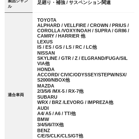
製品ジャン
足廻り・補強 / サスペンション関連
ル
TOYOTA
ALPHARD / VELLFIRE / CROWN / PRIUS /
COROLLA /VOXY/NOAH / SUPRA / GR86 /
CAMRY / HARRIER 他
LEXUS
IS / ES / GS / LS / RC / LC他
NISSAN
SKYLINE / GTR / Z / ELGRAND/FUGA/SIL
VIA他
HONDA
ACCORD/ CIVIC/ODYSSEY/STEPW/NSX/
S2000/NBOX他
MAZDA
2/3/5/6 /MX-5 / RX-7他
適合車両
SUBARU
WRX / BRZ /LEVORG / IMPREZA他
AUDI
A4/ A5 / A6 / TT/他
BMW
3/4/5/6/7/X他
BENZ
C/E/S/CLK/CLS/GT他