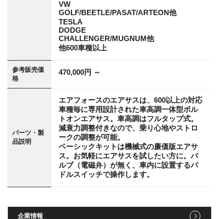
VW
GOLF/BEETLE/PASAT/ARTEON他
TESLA
DODGE
CHALLENGER/MUGNUM他
他600車種以上
参考販売価
470,000円 ～
格
エアフォースのエアサスは、600以上の対応
車種毎に専用設計された車高調一体型ボル
トオンエアサス。車高調はフルタップ式。
減衰力調整付きなので、乗り心地やストロ
パーツ・製
ークの調整が可能。
品説明
ベーシックキットは機械式の廉価版エアサ
ス。お気軽にエアサスを試したい方に。バ
ルブ（電磁弁）が無く、車内に設置するパ
ドルスイッチで操作します。
企業情報