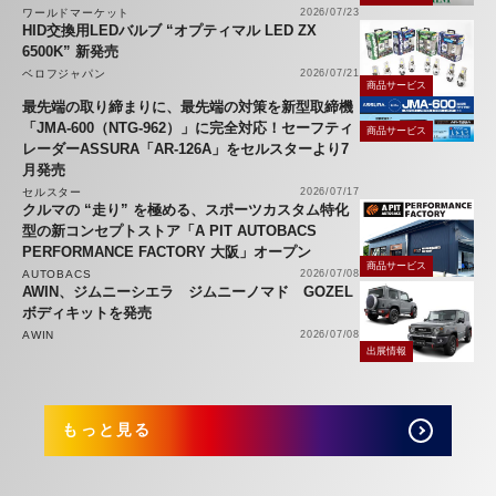
ワールドマーケット
2026/07/23
HID交換用LEDバルブ “オプティマル LED ZX
6500K” 新発売
ベロフジャパン
2026/07/21
商品サービス
最先端の取り締まりに、最先端の対策を新型取締機
「JMA-600（NTG-962）」に完全対応！セーフティ
商品サービス
レーダーASSURA「AR-126A」をセルスターより7
月発売
セルスター
2026/07/17
クルマの “走り” を極める、スポーツカスタム特化
型の新コンセプトストア「A PIT AUTOBACS
PERFORMANCE FACTORY 大阪」オープン
商品サービス
AUTOBACS
2026/07/08
AWIN、ジムニーシエラ ジムニーノマド GOZEL
ボディキットを発売
AWIN
2026/07/08
出展情報
もっと見る