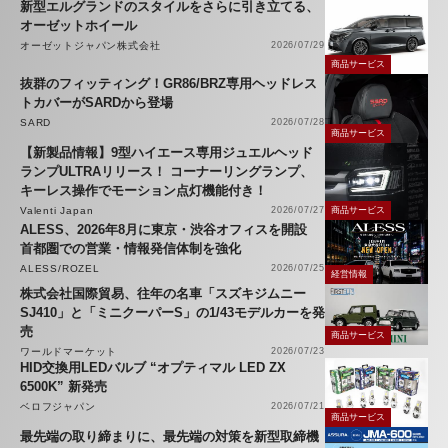
新型エルグランドのスタイルをさらに引き立てる、
オーゼットホイール
オーゼットジャパン株式会社
2026/07/29
商品サービス
抜群のフィッティング！GR86/BRZ専用ヘッドレス
トカバーがSARDから登場
SARD
2026/07/28
商品サービス
【新製品情報】9型ハイエース専用ジュエルヘッド
ランプULTRAリリース！ コーナーリングランプ、
キーレス操作でモーション点灯機能付き！
Valenti Japan
2026/07/27
商品サービス
ALESS、2026年8月に東京・渋谷オフィスを開設
首都圏での営業・情報発信体制を強化
ALESS/ROZEL
2026/07/25
経営情報
株式会社国際貿易、往年の名車「スズキジムニー
SJ410」と「ミニクーパーS」の1/43モデルカーを発
売
商品サービス
ワールドマーケット
2026/07/23
HID交換用LEDバルブ “オプティマル LED ZX
6500K” 新発売
ベロフジャパン
2026/07/21
商品サービス
最先端の取り締まりに、最先端の対策を新型取締機