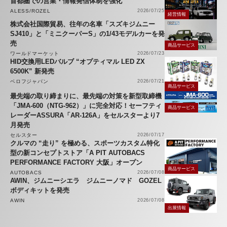
首都圏での営業・情報発信体制を強化
ALESS/ROZEL
2026/07/25
経営情報
株式会社国際貿易、往年の名車「スズキジムニー
SJ410」と「ミニクーパーS」の1/43モデルカーを発
売
商品サービス
ワールドマーケット
2026/07/23
HID交換用LEDバルブ “オプティマル LED ZX
6500K” 新発売
ベロフジャパン
2026/07/21
商品サービス
最先端の取り締まりに、最先端の対策を新型取締機
「JMA-600（NTG-962）」に完全対応！セーフティ
商品サービス
レーダーASSURA「AR-126A」をセルスターより7
月発売
セルスター
2026/07/17
クルマの “走り” を極める、スポーツカスタム特化
型の新コンセプトストア「A PIT AUTOBACS
PERFORMANCE FACTORY 大阪」オープン
商品サービス
AUTOBACS
2026/07/08
AWIN、ジムニーシエラ ジムニーノマド GOZEL
ボディキットを発売
AWIN
2026/07/08
出展情報