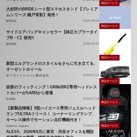
ワールドマーケット
商品サービス
大好評のBRIDEシート型スマホスタンド【プレミア
ムシリーズ 織戸茉彩】発売！
BRIDE
2026/08/04
商品サービス
サイドエアバッグキャンセラー【純正カプラータイ
プB・C】発売!!
BRIDE
2026/07/31
商品サービス
新型エルグランドのスタイルをさらに引き立てる、
オーゼットホイール
オーゼットジャパン株式会社
2026/07/29
商品サービス
抜群のフィッティング！GR86/BRZ専用ヘッドレス
トカバーがSARDから登場
SARD
2026/07/28
商品サービス
【新製品情報】9型ハイエース専用ジュエルヘッド
ランプULTRAリリース！ コーナーリングランプ、
キーレス操作でモーション点灯機能付き！
Valenti Japan
2026/07/27
商品サービス
ALESS、2026年8月に東京・渋谷オフィスを開設