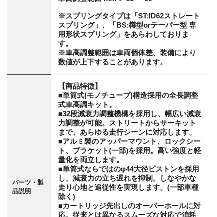
※スプリングタイプは「ST:ID62ストレート
スプリング」、「BS:樽型orテーパー型 専
用形状スプリング」をあらわしておりま
す。
※車高調整範囲は車両個体差、装備により
数値が上下することがあります。
【商品特徴】
■単筒式(モノチューブ)構造採用の全長調整
式車高調キット。
■32段減衰力調整機構を採用し、幅広い減衰
力調整が可能。ストリートからサーキット
まで、あらゆる走行シーンに対応します。
■アルミ製のアッパーマウント、ロックシー
ト、ブラケット(一部)を採用。高い強度と軽
量化を両立します。
■単筒式ならではのφ44大径ピストンを採用
し、減衰力の立ち遅れを抑制。しなやかな
パーツ・製
走り心地と追従性を実現します。(一部車種
品説明
除く)
■カートリッジ先出しのオーバーホールに対
応。従来とは異なるスムーズな対応で消耗